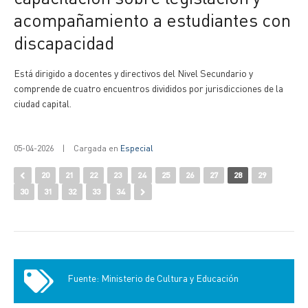
acompañamiento a estudiantes con
discapacidad
Está dirigido a docentes y directivos del Nivel Secundario y
comprende de cuatro encuentros divididos por jurisdicciones de la
ciudad capital.
05-04-2026
|
Cargada en
Especial
20
21
22
23
24
25
26
27
28
29
30
31
32
33
34
Fuente: Ministerio de Cultura y Educación