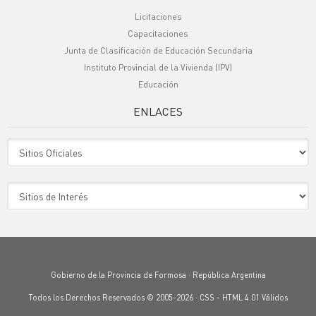
Licitaciones
Capacitaciones
Junta de Clasificación de Educación Secundaria
Instituto Provincial de la Vivienda (IPV)
Educación
ENLACES
Sitio Oficiales
Sitio de Interes
Gobierno de la Provincia de Formosa · República Argentina
Todos los Derechos Reservados © 2005-2026 ·
CSS
-
HTML 4.01
Válidos