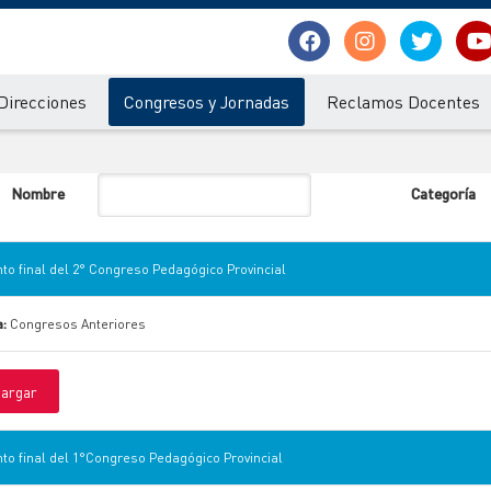
Direcciones
Congresos y Jornadas
Reclamos Docentes
Nombre
Categoría
o final del 2° Congreso Pedagógico Provincial
a:
Congresos Anteriores
argar
o final del 1°Congreso Pedagógico Provincial