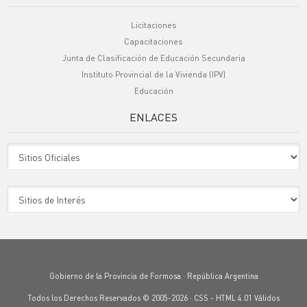
Licitaciones
Capacitaciones
Junta de Clasificación de Educación Secundaria
Instituto Provincial de la Vivienda (IPV)
Educación
ENLACES
Sitio Oficiales
Sitio de Interes
Gobierno de la Provincia de Formosa · República Argentina
Todos los Derechos Reservados © 2005-2026 ·
CSS
-
HTML 4.01
Válidos