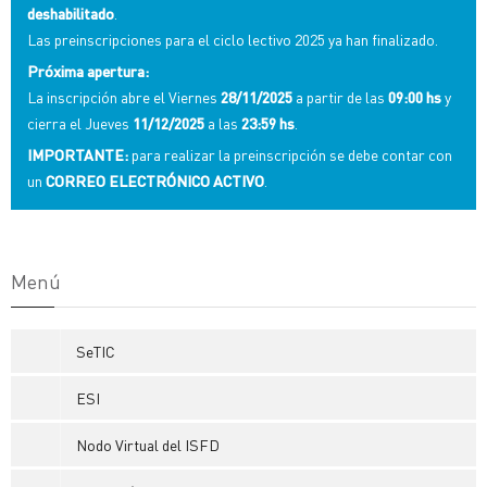
deshabilitado
.
Las preinscripciones para el ciclo lectivo 2025 ya han finalizado.
Próxima apertura:
La inscripción abre el Viernes
28/11/2025
a partir de las
09:00 hs
y
cierra el Jueves
11/12/2025
a las
23:59 hs
.
IMPORTANTE:
para realizar la preinscripción se debe contar con
un
CORREO ELECTRÓNICO ACTIVO
.
Menú
SeTIC
ESI
Nodo Virtual del ISFD