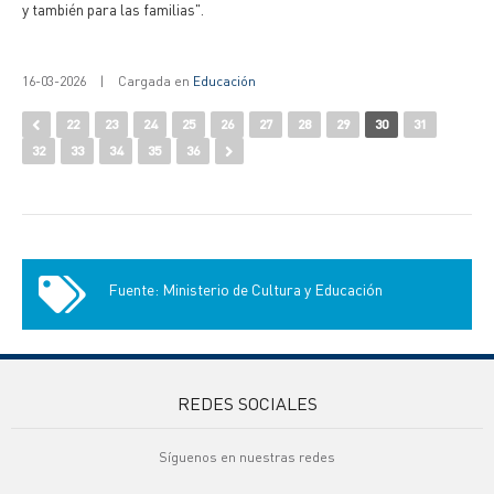
y también para las familias".
16-03-2026
|
Cargada en
Educación
22
23
24
25
26
27
28
29
30
31
32
33
34
35
36
Fuente: Ministerio de Cultura y Educación
REDES SOCIALES
Síguenos en nuestras redes