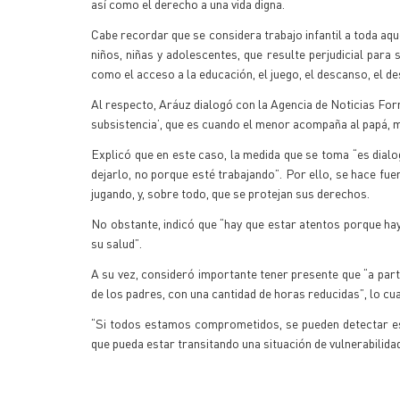
así como el derecho a una vida digna.
Cabe recordar que se considera trabajo infantil a toda aqu
niños, niñas y adolescentes, que resulte perjudicial para 
como el acceso a la educación, el juego, el descanso, el desa
Al respecto, Aráuz dialogó con la Agencia de Noticias Fo
subsistencia’, que es cuando el menor acompaña al papá, m
Explicó que en este caso, la medida que se toma “es dial
dejarlo, no porque esté trabajando”. Por ello, se hace fuer
jugando, y, sobre todo, que se protejan sus derechos.
No obstante, indicó que “hay que estar atentos porque hay
su salud”.
A su vez, consideró importante tener presente que “a part
de los padres, con una cantidad de horas reducidas”, lo cu
“Si todos estamos comprometidos, se pueden detectar est
que pueda estar transitando una situación de vulnerabilidad”