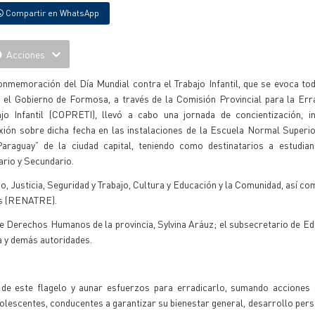
Compartir en WhatsApp
Acciones
onmemoración del Día Mundial contra el Trabajo Infantil, que se evoca to
, el Gobierno de Formosa, a través de la Comisión Provincial para la Err
ajo Infantil (COPRETI), llevó a cabo una jornada de concientización, i
exión sobre dicha fecha en las instalaciones de la Escuela Normal Superi
Paraguay” de la ciudad capital, teniendo como destinatarios a estudian
rio y Secundario.
, Justicia, Seguridad y Trabajo, Cultura y Educación y la Comunidad, así co
es (RENATRE).
de Derechos Humanos de la provincia, Sylvina Aráuz; el subsecretario de Ed
 y demás autoridades.
 de este flagelo y aunar esfuerzos para erradicarlo, sumando acciones 
dolescentes, conducentes a garantizar su bienestar general, desarrollo perso