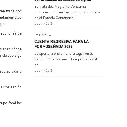
Se trata del Programa Consuma
realizada por
Conciencia, el cual tuvo lugar este jueves
fundamentales
en el Estadio Centenario.
gida.
Leer más
 ‘economía de
29-07-2026
CUENTA REGRESIVA PARA LA
FORMOSEÑADA 2026
 tienen dónde
La apertura oficial tendrá lugar en el
a, de que siga
Galpón "C" el viernes 31 de julio a las 20
hs.
sgo su vida o
Leer más
 autorización
rupo familiar