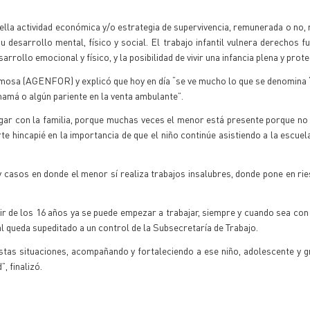
ella actividad económica y/o estrategia de supervivencia, remunerada o no, 
su desarrollo mental, físico y social. El trabajo infantil vulnera derechos 
rrollo emocional y físico, y la posibilidad de vivir una infancia plena y prote
rmosa (AGENFOR) y explicó que hoy en día “se ve mucho lo que se denomina
amá o algún pariente en la venta ambulante”.
ogar con la familia, porque muchas veces el menor está presente porque no
te hincapié en la importancia de que el niño continúe asistiendo a la escuel
 casos en donde el menor sí realiza trabajos insalubres, donde pone en rie
ir de los 16 años ya se puede empezar a trabajar, siempre y cuando sea con
al queda supeditado a un control de la Subsecretaría de Trabajo.
as situaciones, acompañando y fortaleciendo a ese niño, adolescente y g
, finalizó.