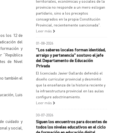
territoriales, económicas y sociales de la
provincia no responde a un mero eslogan
partidario, sino a los preceptos
consagrados en la propia Constitución
Provincial, recientemente sancionada".
Leer más
dos los 12 de
adicación del
01-08-2026
nformación y
"Los saberes locales forman identidad,
or “República
arraigo y pertenencia" sostuvo el jefe
del Departamento de Educación
tes de Nivel
Privada
El licenciado Javier Gallardo defendió el
mo también el
diseño curricular provincial y desmintió
que la enseñanza de la historia reciente y
la infraestructura provincial en las aulas
ucación, Luis
configure adoctrinamiento.
Leer más
30-07-2026
de cuidado y
Siguen los encuentros para docentes de
todos los niveles educativos en el ciclo
nal y social,
de formación en educación digital