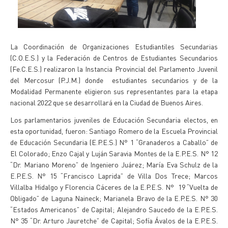
La Coordinación de Organizaciones Estudiantiles Secundarias
(C.O.E.S.) y la Federación de Centros de Estudiantes Secundarios
(Fe.C.E.S.) realizaron la Instancia Provincial del Parlamento Juvenil
del Mercosur (P.J.M.) donde estudiantes secundarios y de la
Modalidad Permanente eligieron sus representantes para la etapa
nacional 2022 que se desarrollará en la Ciudad de Buenos Aires.
Los parlamentarios juveniles de Educación Secundaria electos, en
esta oportunidad, fueron: Santiago Romero de la Escuela Provincial
de Educación Secundaria (E.P.E.S.) N° 1 “Granaderos a Caballo” de
El Colorado; Enzo Cajal y Luján Saravia Montes de la E.P.E.S. N° 12
“Dr. Mariano Moreno” de Ingeniero Juárez; María Eva Schulz de la
E.P.E.S. N° 15 “Francisco Laprida” de Villa Dos Trece; Marcos
Villalba Hidalgo y Florencia Cáceres de la E.P.E.S. N° 19 “Vuelta de
Obligado” de Laguna Naineck; Marianela Bravo de la E.P.E.S. N° 30
“Estados Americanos” de Capital; Alejandro Saucedo de la E.P.E.S.
N° 35 “Dr. Arturo Jauretche” de Capital; Sofía Ávalos de la E.P.E.S.