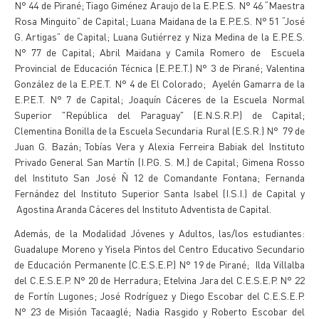
N° 44 de Pirané; Tiago Giménez Araujo de la E.P.E.S. N° 46 “Maestra
Rosa Minguito” de Capital; Luana Maidana de la E.P.E.S. N° 51 “José
G. Artigas” de Capital; Luana Gutiérrez y Niza Medina de la E.P.E.S.
N° 77 de Capital; Abril Maidana y Camila Romero de Escuela
Provincial de Educación Técnica (E.P.E.T.) N° 3 de Pirané; Valentina
González de la E.P.E.T. N° 4 de El Colorado; Ayelén Gamarra de la
E.P.E.T. N° 7 de Capital; Joaquín Cáceres de la Escuela Normal
Superior "República del Paraguay" (E.N.S.R.P.) de Capital;
Clementina Bonilla de la Escuela Secundaria Rural (E.S.R.) N° 79 de
Juan G. Bazán; Tobías Vera y Alexia Ferreira Babiak del Instituto
Privado General San Martín (I.P.G. S. M.) de Capital; Gimena Rosso
del Instituto San José Ñ 12 de Comandante Fontana; Fernanda
Fernández del Instituto Superior Santa Isabel (I.S.I.) de Capital y
Agostina Aranda Cáceres del Instituto Adventista de Capital.
Además, de la Modalidad Jóvenes y Adultos, las/los estudiantes:
Guadalupe Moreno y Yisela Pintos del Centro Educativo Secundario
de Educación Permanente (C.E.S.E.P.) N° 19 de Pirané; Ilda Villalba
del C.E.S.E.P. N° 20 de Herradura; Etelvina Jara del C.E.S.E.P. N° 22
de Fortín Lugones; José Rodríguez y Diego Escobar del C.E.S.E.P.
N° 23 de Misión Tacaaglé; Nadia Rasgido y Roberto Escobar del