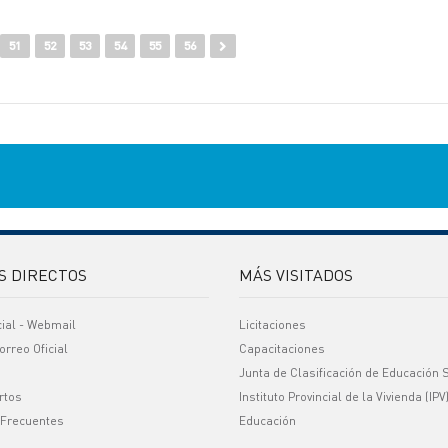
51
52
53
54
55
56
S DIRECTOS
MÁS VISITADOS
cial - Webmail
Licitaciones
orreo Oficial
Capacitaciones
Junta de Clasificación de Educación 
rtos
Instituto Provincial de la Vivienda (IPV
 Frecuentes
Educación