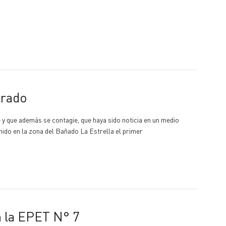
orado
 y que además se contagie, que haya sido noticia en un medio
nido en la zona del Bañado La Estrella el primer
n la EPET N° 7