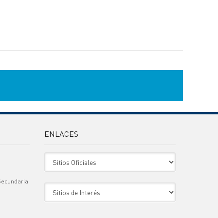
ENLACES
Sitio Oficiales
Secundaria
Sitio de Interes
)