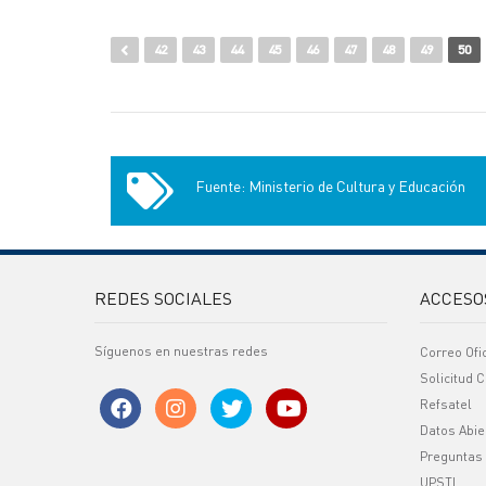
42
43
44
45
46
47
48
49
50
Fuente: Ministerio de Cultura y Educación
REDES SOCIALES
ACCESO
Síguenos en nuestras redes
Correo Ofi
Solicitud C
Refsatel
Datos Abie
Preguntas
UPSTI