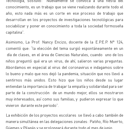
Tecnología, sostuvo: “Nuevamente se convoca a una fiesta del
conocimiento, es un trabajo que se viene realizando durante todo el
año, esto nada más es un corte en ese proceso de trabajo que
desarrollan en los proyectos de investigaciones tecnológicas para
sociabilizar y poner en conocimiento a toda la sociedad formoseña
capitalina”.
Asimismo, La Prof. Nancy Encizo, docente de la E.P.E.P. N° 124,
comentó que: “la elección del tema surgió espontáneamente en un
día de clases, en el área de Ciencias Naturales, cuando uno de los
niños preguntó qué era un virus, de ahí, salieron varias preguntas.
Abordamos en especial al virus del coronavirus e indagamos sobre
lo bueno y malo que nos dejó la pandemia, situación que nos llevó a
sentirnos más unidos. Esto hizo que los niños desde su lugar
entiendan la importancia de trabajar la empatía y solidaridad para ser
parte de la construcción de un mundo mejor, ellos se mostraron
muy interesados, así como sus familias, y pudieron expresar lo que
vivieron durante este periodo”.
La exhibición de los proyectos escolares se llevó a cabo también de
manera simultánea en las delegaciones zonales: Patiño, Río Muerto,
Güemes y Pilagás y se prolongará durante todo el mes de junio.