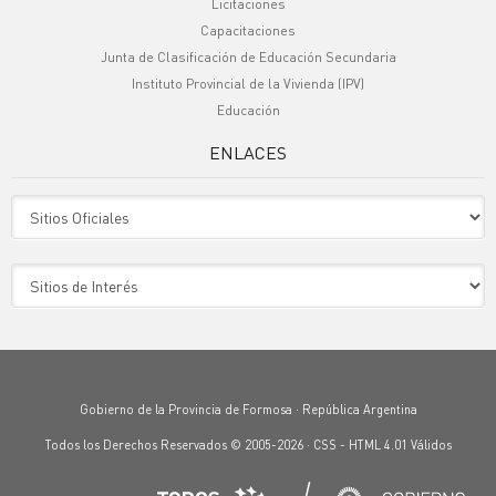
Licitaciones
Capacitaciones
Junta de Clasificación de Educación Secundaria
Instituto Provincial de la Vivienda (IPV)
Educación
ENLACES
Sitio Oficiales
Sitio de Interes
Gobierno de la Provincia de Formosa · República Argentina
Todos los Derechos Reservados © 2005-2026 ·
CSS
-
HTML 4.01
Válidos