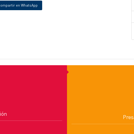
ompartir en WhatsApp
ión
Pres