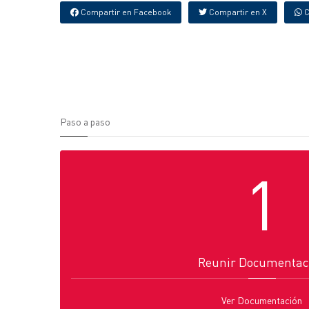
Compartir en Facebook
Compartir en X
C
Paso a paso
1
Reunir Documentac
Ver Documentación