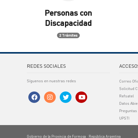
Personas con
Discapacidad
2 Trámites
REDES SOCIALES
ACCESO
Síguenos en nuestras redes
Correo Ofi
Solicitud C
Refsatel
Datos Abie
Preguntas
UPSTI
Gobierno de la Provincia de Formosa · República Argentina