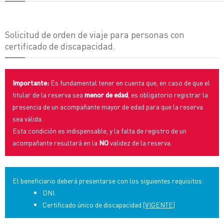
Solicitud de orden de viaje para personas con
certificado de discapacidad.
Importante:
Es fundamental tener en cuenta que, en caso de que el
titular de la reserva sea
menor de edad
, es obligatorio registrar la
presencia de un acompañante mayor de edad para que la reserva
sea válida.
Esta condición es indispensable, y la falta de registro de un
acompañante resultará en la
NO
validez de la reserva.
El beneficiario deberá presentarse con los siguientes requisitos:
DNI.
Certificado único de discapacidad
(VIGENTE)