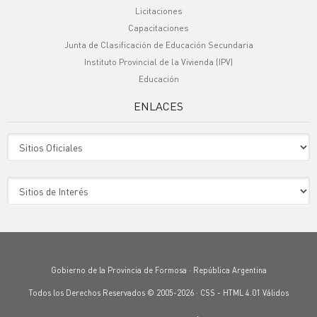
Licitaciones
Capacitaciones
Junta de Clasificación de Educación Secundaria
Instituto Provincial de la Vivienda (IPV)
Educación
ENLACES
Sitio Oficiales
Sitio de Interes
Gobierno de la Provincia de Formosa · República Argentina
Todos los Derechos Reservados © 2005-2026 ·
CSS
-
HTML 4.01
Válidos