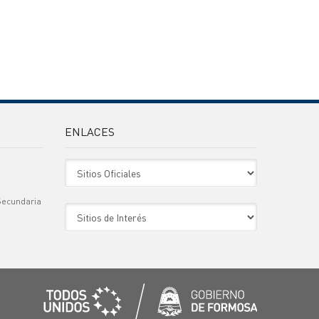
ENLACES
Sitio Oficiales
Secundaria
Sitio de Interes
)