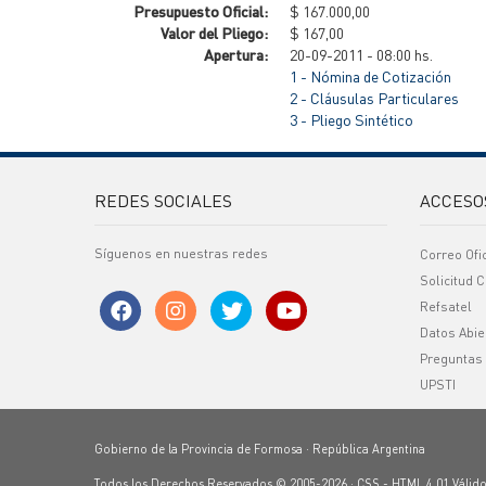
Presupuesto Oficial:
$ 167.000,00
Valor del Pliego:
$ 167,00
Apertura:
20-09-2011 - 08:00 hs.
1 - Nómina de Cotización
2 - Cláusulas Particulares
3 - Pliego Sintético
REDES SOCIALES
ACCESO
Síguenos en nuestras redes
Correo Ofi
Solicitud C
Refsatel
Datos Abie
Preguntas
UPSTI
Gobierno de la Provincia de Formosa · República Argentina
Todos los Derechos Reservados © 2005-2026 ·
CSS
-
HTML 4.01
Válid