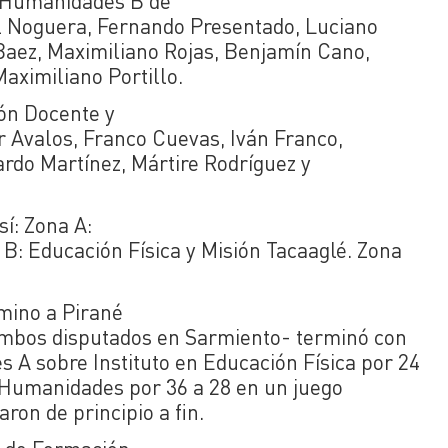
e Humanidades B de
l Noguera, Fernando Presentado, Luciano
Baez, Maximiliano Rojas, Benjamín Cano,
Maximiliano Portillo.
ión Docente y
er Avalos, Franco Cuevas, Iván Franco,
rdo Martínez, Mártire Rodríguez y
í: Zona A:
B: Educación Física y Misión Tacaaglé. Zona
amino a Pirané
?ambos disputados en Sarmiento- terminó con
 A sobre Instituto en Educación Física por 24
e Humanidades por 36 a 28 en un juego
ron de principio a fin.