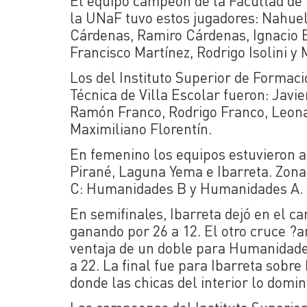
El equipo campeón de la Facultad d
la UNaF tuvo estos jugadores: Nahue
Cárdenas, Ramiro Cárdenas, Ignacio 
Francisco Martínez, Rodrigo Isolini y 
Los del Instituto Superior de Formac
Técnica de Villa Escolar fueron: Javi
Ramón Franco, Rodrigo Franco, Leona
Maximiliano Florentín.
En femenino los equipos estuvieron as
Pirané, Laguna Yema e Ibarreta. Zona 
C: Humanidades B y Humanidades A.
En semifinales, Ibarreta dejó en el c
ganando por 26 a 12. El otro cruce 
ventaja de un doble para Humanidades
a 22. La final fue para Ibarreta sobr
donde las chicas del interior lo domina