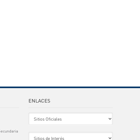
ENLACES
Sitio Oficiales
Secundaria
Sitio de Interes
)