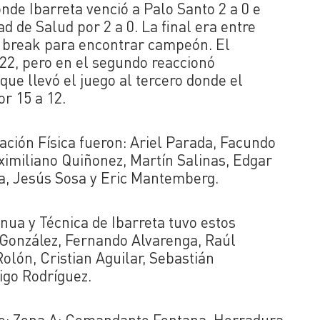
onde Ibarreta venció a Palo Santo 2 a 0 e
ad de Salud por 2 a 0. La final era entre
tie break para encontrar campeón. El
 22, pero en el segundo reaccionó
que llevó el juego al tercero donde el
or 15 a 12.
ación Física fueron: Ariel Parada, Facundo
ximiliano Quiñonez, Martín Salinas, Edgar
a, Jesús Sosa y Eric Mantemberg.
ua y Técnica de Ibarreta tuvo estos
 González, Fernando Alvarenga, Raúl
olón, Cristian Aguilar, Sebastián
igo Rodríguez.
nte: Zona A: Comandante Fontana, Herradura