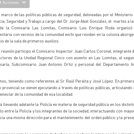
Acciones
 marco de las políticas públicas de seguridad, delineadas por el Ministerio
cia, Seguridad y Trabajo a cargo del Dr. Jorge Abel González, el martes a la
 de la Comisaría Las Lomitas, Comisario Luis Enrique Roda organizó
itaria con vecinos de la comunidad wichi que residen en la colonia aborige
tio de la sala de primeros auxilios.
 reunión participo el Comisario Inspector Juan Carlos Coronel, integrante 
ectores de la Unidad Regional Cinco con asiento en Las Lomitas, el segun
saría, Subcomisario Juan Antonio Ortiz y personal del Departamento I
nos, teniendo como referentes al Sr. Raúl Peralta y José López. En primera
 provincial se vienen ejecutando a través de políticas públicas, articulando
bienestar de la comunidad de esa localidad.
 llevando adelante la Policía en materia de seguridad pública en los distint
ulo entre la Policía y los integrantes de la sociedad, interactuando con may
cia una misma dirección para el mantenimiento del orden público y la prese