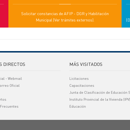
o
Solicitar constancias de AFIP - DGR y Habilitación
Municipal (Ver trámites externos).
(D
S DIRECTOS
MÁS VISITADOS
cial - Webmail
Licitaciones
orreo Oficial
Capacitaciones
Junta de Clasificación de Educación 
rtos
Instituto Provincial de la Vivienda (IPV
 Frecuentes
Educación