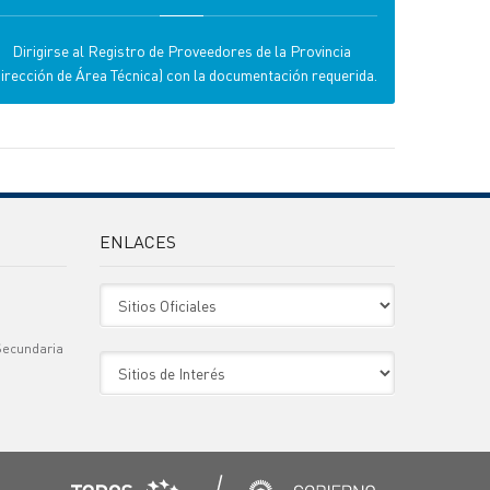
Dirigirse al Registro de Proveedores de la Provincia
irección de Área Técnica) con la documentación requerida.
ENLACES
Sitio Oficiales
Secundaria
Sitio de Interes
)