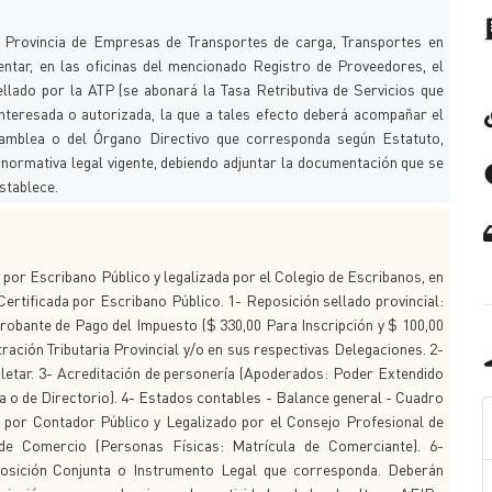
a Provincia de Empresas de Transportes de carga, Transportes en
entar, en las oficinas del mencionado Registro de Proveedores, el
sellado por la ATP (se abonará la Tasa Retributiva de Servicios que
interesada o autorizada, la que a tales efecto deberá acompañar el
samblea o del Órgano Directivo que corresponda según Estatuto,
la normativa legal vigente, debiendo adjuntar la documentación que se
establece.
 por Escribano Público y legalizada por el Colegio de Escribanos, en
Certificada por Escribano Público. 1- Reposición sellado provincial:
robante de Pago del Impuesto ($ 330,00 Para Inscripción y $ 100,00
ación Tributaria Provincial y/o en sus respectivas Delegaciones. 2-
letar. 3- Acreditación de personería (Apoderados: Poder Extendido
 o de Directorio). 4- Estados contables - Balance general - Cuadro
ado por Contador Público y Legalizado por el Consejo Profesional de
 de Comercio (Personas Físicas: Matrícula de Comerciante). 6-
isposición Conjunta o Instrumento Legal que corresponda. Deberán