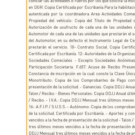
constar las actividades o rubros por los que solicita la in
en DGR. Copia Certificada por Escribanía.Para la habilitac
autenticada por la coordinadora Area Actividades Comerc
Propiedad del vehículo: Copia del Título de Propiedad
Autorización de usufructo de cada una de las unidades q
Automotor de cada una de las unidades que prestarán el ser
del Automotor, en su defecto el Instrumento Legal de Ce
prestarán el servicio. 10- Contrato Social. Copia Certi
Certificada por Escribanía. 12- Autoridades de la Organiza
Sociedades Comeciales - Excepto Sociedades Anónimas 
Participación Societaria. F.657. Acuse de Recibo Present
Constancia de inscripción en la cual conste la Clave Única 
Monotributo: Copia de los Comprobantes de Pago corr
presentación de la solicitud. - Ganancias: Copia DDJJ Anual 
Talon / Recibo - Bienes Personales: Copia DDJJ Anual último
/ Recibo. - I.V.A.: Copia DDJJ Mensual tres últimos meses v
16- A.F.I.P. / S.U.S.S. - Autónomo: Copia de los comproba
de la solicitud. Certificada por Escribanía. - Aportes y 
vencidos a la fecha de presentación de la solicitud - Talon
tres últimos meses vencidos a la fecha de presentación de
DDJJ Mensual tres últimos meses vencidos a la fecha de pre