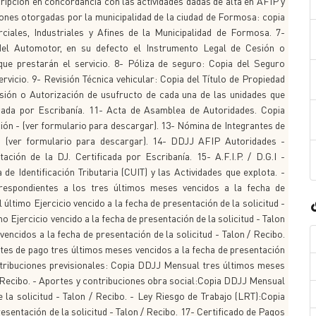
scripción en concordancia con las actividades dadas de alta en AFIP y
iones otorgadas por la municipalidad de la ciudad de Formosa: copia
iales, Industriales y Afines de la Municipalidad de Formosa. 7-
 del Automotor, en su defecto el Instrumento Legal de Cesión o
ue prestarán el servicio. 8- Póliza de seguro: Copia del Seguro
vicio. 9- Revisión Técnica vehicular: Copia del Título de Propiedad
sión o Autorización de usufructo de cada una de las unidades que
ficada por Escribanía. 11- Acta de Asamblea de Autoridades. Copia
ción - (ver formulario para descargar). 13- Nómina de Integrantes de
(ver formulario para descargar). 14- DDJJ AFIP Autoridades -
ación de la DJ. Certificada por Escribanía. 15- A.F.I.P. / D.G.I -
de Identificación Tributaria (CUIT) y las Actividades que explota. -
espondientes a los tres últimos meses vencidos a la fecha de
último Ejercicio vencido a la fecha de presentación de la solicitud -
 Ejercicio vencido a la fecha de presentación de la solicitud - Talon
encidos a la fecha de presentación de la solicitud - Talon / Recibo.
ntes de pago tres últimos meses vencidos a la fecha de presentación
contribuciones previsionales: Copia DDJJ Mensual tres últimos meses
 / Recibo. - Aportes y contribuciones obra social:Copia DDJJ Mensual
 la solicitud - Talon / Recibo. - Ley Riesgo de Trabajo (LRT):Copia
sentación de la solicitud - Talon / Recibo. 17- Certificado de Pagos