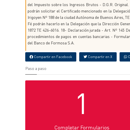
del Impuesto sobre los Ingresos Brutos - D.G.R. Original.
podrán solicitar el Certificado mencionado en la Delegac
Irigoyen Nº 188 de la ciudad Autónoma de Buenos Aires, TE 
Fé podrán hacerlo en la Delegación que la Dirección Gene
1872 TE 426-6016. 18- Declaración jurada - Art. Nº 145 D
procedimientos de pagos en cuentas bancarias - Formular
del Banco de Formosa S.A.
Compartir en Facebook
Compartir en X
C
Paso a paso
1
Completar Formularios