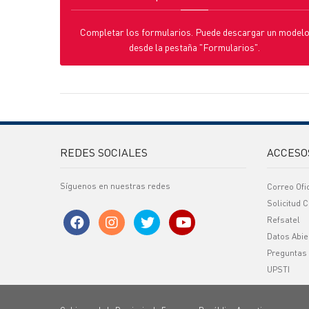
Completar los formularios. Puede descargar un model
desde la pestaña "Formularios".
REDES SOCIALES
ACCESO
Síguenos en nuestras redes
Correo Ofi
Solicitud C
Refsatel
Datos Abie
Preguntas
UPSTI