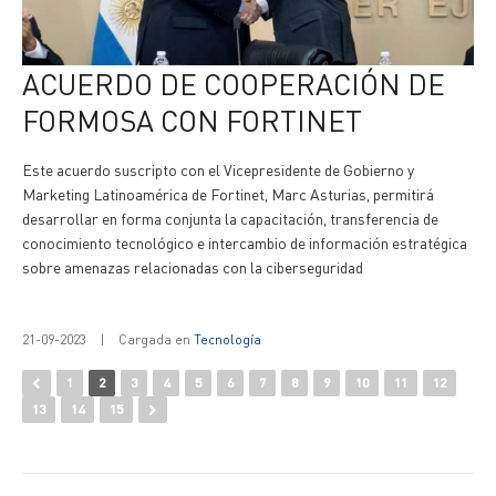
ACUERDO DE COOPERACIÓN DE
FORMOSA CON FORTINET
Este acuerdo suscripto con el Vicepresidente de Gobierno y
Marketing Latinoamérica de Fortinet, Marc Asturias, permitirá
desarrollar en forma conjunta la capacitación, transferencia de
conocimiento tecnológico e intercambio de información estratégica
sobre amenazas relacionadas con la ciberseguridad
21-09-2023
|
Cargada en
Tecnología
1
2
3
4
5
6
7
8
9
10
11
12
13
14
15