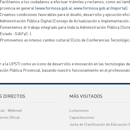
Facilitamos a los ciudadanos a efectuar trámites y reclamos, como así tamb
provincia en general (
www.formosa.gob.ar
,
www.formosa.gob.ar/miportal
).
Creamos condiciones favorables para el diseño, desarrollo y ejecución efici
Administración Pública Digital (Consejo de Actualización e Implementación
Fomentamos el trabajo integrado para toda la Administración Pública (Sist
Estado -SIAFyC-).
Promovemos un intenso cambio cultural (Ciclo de Conferencias Tecnológica
 a la UPSTI como un ícono de desarrollo e innovación en las tecnologías de
ción Pública Provincial, basando nuestro funcionamiento en el profesionalis
S DIRECTOS
MÁS VISITADOS
cial - Webmail
Licitaciones
orreo Oficial
Capacitaciones
Junta de Clasificación de Educación 