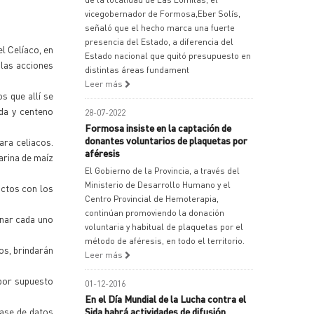
vicegobernador de Formosa,Eber Solís,
señaló que el hecho marca una fuerte
presencia del Estado, a diferencia del
l Celíaco, en
Estado nacional que quitó presupuesto en
 las acciones
distintas áreas fundament
Leer más
s que allí se
da y centeno
28-07-2022
Formosa insiste en la captación de
donantes voluntarios de plaquetas por
ara celiacos.
aféresis
arina de maíz
El Gobierno de la Provincia, a través del
Ministerio de Desarrollo Humano y el
uctos con los
Centro Provincial de Hemoterapia,
continúan promoviendo la donación
inar cada uno
voluntaria y habitual de plaquetas por el
método de aféresis, en todo el territorio.
os, brindarán
Leer más
 por supuesto
01-12-2016
En el Día Mundial de la Lucha contra el
base de datos
Sida habrá actividades de difusión