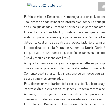
El Ministerio de Desarrollo Humano junto a organizaciones 
una jornada donde brindaron información sobre la celiaqu
de ayuda que desde el estado se brinda a las personas afe
Fue en la plaza San Martín, donde en un stand que allí in
elaboran para personas que padecen esta enfermedad en 
(TACC), la cual si no se controla produce falta de crecimie
La coordinadora de la Planta de Alimentos Nutrir, Doris 
Lo que ayer se hizo fue la degustación de panes elaborad
(30%) y fécula de mandioca (25%).
Aunque también se encargan de organizar talleres para qu
cuales pueden preparar todo tipo de alimentos, como tarta
Comentó que la planta Nutrir dispone de un nuevo equipa
de los alimentos apropiados.
Estudiantes universitarios de la carrera de Nutricionista 
información a la ciudadanía en general, especialmente a ce
Además, se entregó folletería con datos útiles para vecin
quienes son celiacos y se mostraron interesados en averigu
La cartera de Desarrollo Humano viene trabajando hace ya