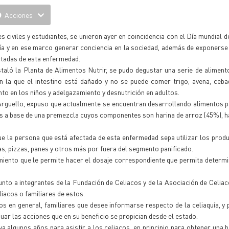
Acciones
civiles y estudiantes, se unieron ayer en coincidencia con el Día mundial de
ía y en ese marco generar conciencia en la sociedad, además de exponerse
ctadas de esta enfermedad.
staló la Planta de Alimentos Nutrir, se pudo degustar una serie de alimento
la que el intestino está dañado y no se puede comer trigo, avena, ceba
nto en los niños y adelgazamiento y desnutrición en adultos.
Arguello, expuso que actualmente se encuentran desarrollando alimentos p
os a base de una premezcla cuyos componentes son harina de arroz (45%), h
e la persona que está afectada de esta enfermedad sepa utilizar los prod
s, pizzas, panes y otros más por fuera del segmento panificado.
miento que le permite hacer el dosaje correspondiente que permita determ
junto a integrantes de la Fundación de Celiacos y de la Asociación de Celiac
liacos o familiares de estos.
os en general, familiares que desee informarse respecto de la celiaquía, y
ar las acciones que en su beneficio se propician desde el estado.
 algunos años para asistir a los celiacos, en principio para obtener una 