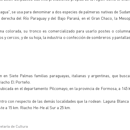
e agua", se usa para denominar a dos especies de palmeras nativas de Suda
y derecha del Río Paraguay y del Bajo Paraná, en el Gran Chaco, la Meso
ma colorada, su tronco es comercializado para usarlo postes o columna
hos y cercos; y de su hoja, la industria o confección de sombreros y pantalla
 en Siete Palmas familias paraguayas, italianas y argentinas, que busca
 riacho El Porteño.
ubicada en el departamento Pilcomayo, en la provincia de Formosa, a 145 
ntro con respecto de las demás localidades que la rodean: Laguna Blanca 
ste a 15 km. Riacho He-He al Sur a 25 km.
etaría de Cultura