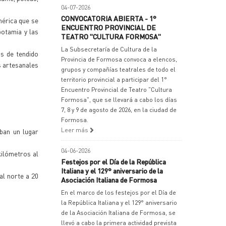
04-07-2026
CONVOCATORIA ABIERTA - 1°
mérica que se
ENCUENTRO PROVINCIAL DE
potamia y las
TEATRO "CULTURA FORMOSA"
La Subsecretaría de Cultura de la
s de tendido
Provincia de Formosa convoca a elencos,
s artesanales
grupos y compañías teatrales de todo el
territorio provincial a participar del 1°
Encuentro Provincial de Teatro "Cultura
Formosa", que se llevará a cabo los días
7, 8 y 9 de agosto de 2026, en la ciudad de
Formosa.
Leer más
ban un lugar
04-06-2026
kilómetros al
Festejos por el Día de la República
Italiana y el 129° aniversario de la
al norte a 20
Asociación Italiana de Formosa
En el marco de los festejos por el Día de
la República Italiana y el 129° aniversario
de la Asociación Italiana de Formosa, se
llevó a cabo la primera actividad prevista