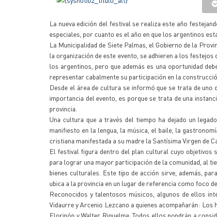
La nueva edición del festival se realiza este año festejan
especiales, por cuanto es el año en que los argentinos e
La Municipalidad de Siete Palmas, el Gobierno de la Provin
la organización de este evento, se adhieren a los festejos
los argentinos, pero que además es una oportunidad debe 
representar cabalmente su participación en la construcció
Desde el área de cultura se informó que se trata de uno 
importancia del evento, es porque se trata de una instanci
provincia.
Una cultura que a través del tiempo ha dejado un legado
manifiesto en la lengua, la música, el baile, la gastronom
cristiana manifestada a su madre la Santísima Virgen de C
El festival figura dentro del plan cultural cuyo objetivos
para lograr una mayor participación de la comunidad, al ti
bienes culturales. Este tipo de acción sirve, además, par
ubica a la provincia en un lugar de referencia como foco de
Reconocidos y talentosos músicos, algunos de ellos i
Vidaurre y Arcenio Lezcano a quienes acompañarán: Los h
Floripón y Walter Riquelme. Todos ellos pondrán a consid