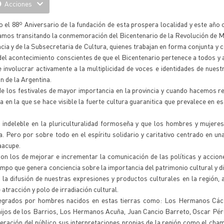
Acciones
do el 88º Aniversario de la fundación de esta prospera localidad y este año 
stamos transitando la conmemoración del Bicentenario de la Revolución de M
cia y de la Subsecretaria de Cultura, quienes trabajan en forma conjunta y 
 del acontecimiento conscientes de que el Bicentenario pertenece a todos y 
involucrar activamente a la multiplicidad de voces e identidades de nuest
n de la Argentina.
de los festivales de mayor importancia en la provincia y cuando hacemos re
a en la que se hace visible la fuerte cultura guaranitica que prevalece en es
 indeleble en la pluriculturalidad formoseña y que los hombres y mujere
ía. Pero por sobre todo en el espíritu solidario y caritativo centrado en un
aacupe.
 son los de mejorar e incrementar la comunicación de las políticas y accion
empo que genera conciencia sobre la importancia del patrimonio cultural y di
a la difusión de nuestras expresiones y productos culturales en la región, 
 atracción y polo de irradiación cultural.
ntegrados por hombres nacidos en estas tierras como: Los Hermanos Các
ijos de los Barrios, Los Hermanos Acuña, Juan Cancio Barreto, Oscar Pére
eración del público sus interpretaciones propias de la región como el cha