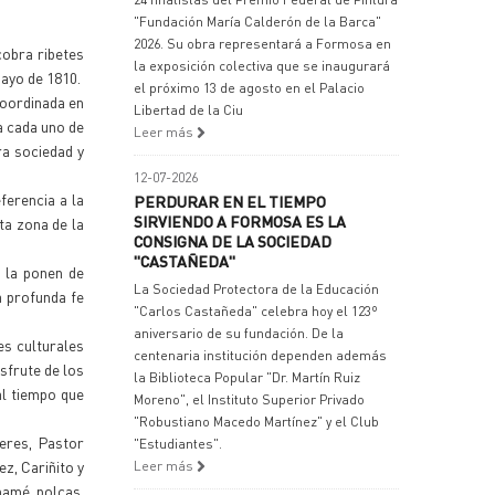
"Fundación María Calderón de la Barca"
2026. Su obra representará a Formosa en
cobra ribetes
la exposición colectiva que se inaugurará
ayo de 1810.
el próximo 13 de agosto en el Palacio
coordinada en
Libertad de la Ciu
a cada uno de
Leer más
ra sociedad y
12-07-2026
ferencia a la
PERDURAR EN EL TIEMPO
SIRVIENDO A FORMOSA ES LA
ta zona de la
CONSIGNA DE LA SOCIEDAD
"CASTAÑEDA"
s la ponen de
La Sociedad Protectora de la Educación
a profunda fe
"Carlos Castañeda" celebra hoy el 123º
aniversario de su fundación. De la
es culturales
centenaria institución dependen además
sfrute de los
la Biblioteca Popular "Dr. Martín Ruiz
al tiempo que
Moreno", el Instituto Superior Privado
"Robustiano Macedo Martínez" y el Club
eres, Pastor
"Estudiantes".
z, Cariñito y
Leer más
mamé, polcas,