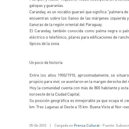
galopas y guaranías.
Caranday, es un vocablo guaraní que significa "palmera d
encuentran sobre los llanos de las márgenes izquierda 
llanuras de la región oriental del Paraguay.
El Caranday, también conocida como palma negra o pal
eléctrico o telefónico, pilares para edificaciones de ranc
típicos de la zona.
Un poco de historia
Entre los años 1900/1910, aproximadamente, se situaron
propicio para vivir, se asentaron en la margen derecha del
Hoy la comunidad cuenta con más de 800 habitante y esta 
noroeste de la Ciudad Capital.
Su posición geográfica es inmejorable ya que ocupa el ce
km. Tres Lagunas al Oeste a 15 km. Buena Vista al Nor-oe
05-04-2010
|
Cargada en
Prensa Cultural
- Fuente: Subsecr