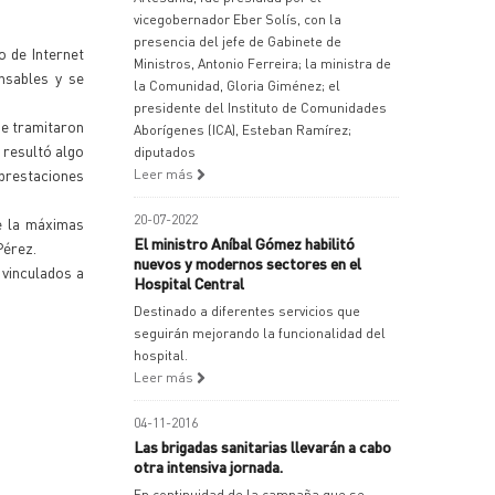
vicegobernador Eber Solís, con la
presencia del jefe de Gabinete de
o de Internet
Ministros, Antonio Ferreira; la ministra de
nsables y se
la Comunidad, Gloria Giménez; el
presidente del Instituto de Comunidades
se tramitaron
Aborígenes (ICA), Esteban Ramírez;
 resultó algo
diputados
 prestaciones
Leer más
20-07-2022
e la máximas
El ministro Aníbal Gómez habilitó
Pérez.
nuevos y modernos sectores en el
 vinculados a
Hospital Central
Destinado a diferentes servicios que
seguirán mejorando la funcionalidad del
hospital.
Leer más
04-11-2016
Las brigadas sanitarias llevarán a cabo
otra intensiva jornada.
En continuidad de la campaña que se