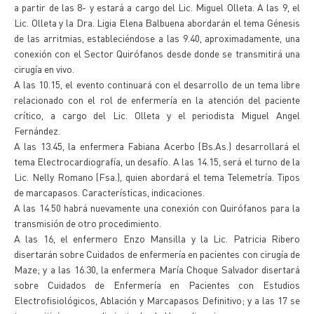
a partir de las 8- y estará a cargo del Lic. Miguel Olleta. A las 9, el
Lic. Olleta y la Dra. Ligia Elena Balbuena abordarán el tema Génesis
de las arritmias, estableciéndose a las 9.40, aproximadamente, una
conexión con el Sector Quirófanos desde donde se transmitirá una
cirugía en vivo.
A las 10.15, el evento continuará con el desarrollo de un tema libre
relacionado con el rol de enfermería en la atención del paciente
crítico, a cargo del Lic. Olleta y el periodista Miguel Angel
Fernández.
A las 13.45, la enfermera Fabiana Acerbo (Bs.As.) desarrollará el
tema Electrocardiografía, un desafío. A las 14.15, será el turno de la
Lic. Nelly Romano (Fsa.), quien abordará el tema Telemetría. Tipos
de marcapasos. Características, indicaciones.
A las 14.50 habrá nuevamente una conexión con Quirófanos para la
transmisión de otro procedimiento.
A las 16, el enfermero Enzo Mansilla y la Lic. Patricia Ribero
disertarán sobre Cuidados de enfermería en pacientes con cirugía de
Maze; y a las 16.30, la enfermera María Choque Salvador disertará
sobre Cuidados de Enfermería en Pacientes con Estudios
Electrofisiológicos, Ablación y Marcapasos Definitivo; y a las 17 se