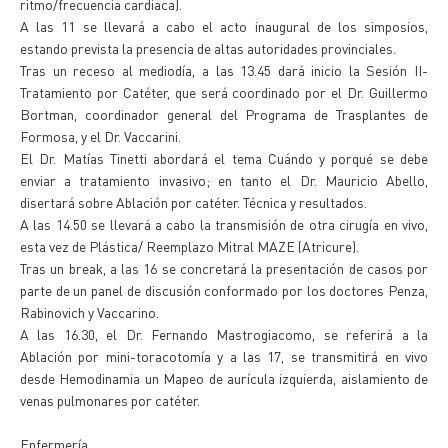
ritmo/frecuencia cardiaca).
A las 11 se llevará a cabo el acto inaugural de los simposios,
estando prevista la presencia de altas autoridades provinciales.
Tras un receso al mediodía, a las 13.45 dará inicio la Sesión II-
Tratamiento por Catéter, que será coordinado por el Dr. Guillermo
Bortman, coordinador general del Programa de Trasplantes de
Formosa, y el Dr. Vaccarini.
El Dr. Matías Tinetti abordará el tema Cuándo y porqué se debe
enviar a tratamiento invasivo; en tanto el Dr. Mauricio Abello,
disertará sobre Ablación por catéter. Técnica y resultados.
A las 14.50 se llevará a cabo la transmisión de otra cirugía en vivo,
esta vez de Plástica/ Reemplazo Mitral MAZE (Atricure).
Tras un break, a las 16 se concretará la presentación de casos por
parte de un panel de discusión conformado por los doctores Penza,
Rabinovich y Vaccarino.
A las 16.30, el Dr. Fernando Mastrogiacomo, se referirá a la
Ablación por mini-toracotomía y a las 17, se transmitirá en vivo
desde Hemodinamia un Mapeo de aurícula izquierda, aislamiento de
venas pulmonares por catéter.
Enfermería