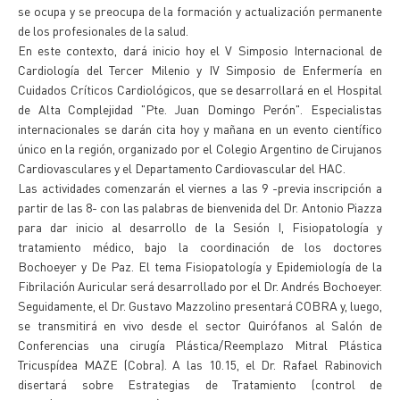
se ocupa y se preocupa de la formación y actualización permanente
de los profesionales de la salud.
En este contexto, dará inicio hoy el V Simposio Internacional de
Cardiología del Tercer Milenio y IV Simposio de Enfermería en
Cuidados Críticos Cardiológicos, que se desarrollará en el Hospital
de Alta Complejidad "Pte. Juan Domingo Perón". Especialistas
internacionales se darán cita hoy y mañana en un evento científico
único en la región, organizado por el Colegio Argentino de Cirujanos
Cardiovasculares y el Departamento Cardiovascular del HAC.
Las actividades comenzarán el viernes a las 9 -previa inscripción a
partir de las 8- con las palabras de bienvenida del Dr. Antonio Piazza
para dar inicio al desarrollo de la Sesión I, Fisiopatología y
tratamiento médico, bajo la coordinación de los doctores
Bochoeyer y De Paz. El tema Fisiopatología y Epidemiología de la
Fibrilación Auricular será desarrollado por el Dr. Andrés Bochoeyer.
Seguidamente, el Dr. Gustavo Mazzolino presentará COBRA y, luego,
se transmitirá en vivo desde el sector Quirófanos al Salón de
Conferencias una cirugía Plástica/Reemplazo Mitral Plástica
Tricuspídea MAZE (Cobra). A las 10.15, el Dr. Rafael Rabinovich
disertará sobre Estrategias de Tratamiento (control de