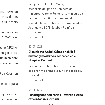
vicegobernador Eber Solís, con la
presencia del jefe de Gabinete de
, mantuvieron
Ministros, Antonio Ferreira; la ministra de
arios de las
la Comunidad, Gloria Giménez; el
 a un precio
presidente del Instituto de Comunidades
Aborígenes (ICA), Esteban Ramírez;
o en garrafas
diputados
LLA GAS y el
Leer más
20-07-2022
ros de CEGLA.
El ministro Aníbal Gómez habilitó
en garrafas,
nuevos y modernos sectores en el
rticularmente
Hospital Central
ovincias que
Destinado a diferentes servicios que
seguirán mejorando la funcionalidad del
20 de Régimen
hospital.
Leer más
bre todo para
04-11-2016
bajo sobre el
Las brigadas sanitarias llevarán a cabo
 a través del
otra intensiva jornada.
En continuidad de la campaña que se