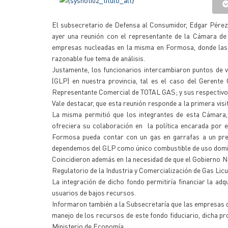
El subsecretario de Defensa al Consumidor, Edgar Pérez
ayer una reunión con el representante de la Cámara de
empresas nucleadas en la misma en Formosa, donde las p
razonable fue tema de análisis.
Justamente, los funcionarios intercambiaron puntos de v
(GLP) en nuestra provincia, tal es el caso del Gere
Representante Comercial de TOTAL GAS; y sus respectivo
Vale destacar, que esta reunión responde a la primera vi
La misma permitió que los integrantes de esta Cámara,
ofreciera su colaboración en la política encarada por e
Formosa pueda contar con un gas en garrafas a un prec
dependemos del GLP como único combustible de uso domic
Coincidieron además en la necesidad de que el Gobierno Na
Regulatorio de la Industria y Comercialización de Gas Lic
La integración de dicho fondo permitiría financiar la ad
usuarios de bajos recursos.
Informaron también a la Subsecretaría que las empresas q
manejo de los recursos de este fondo fiduciario, dicha p
Ministerio de Economía.