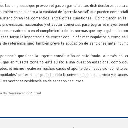
de las empresas que proveen el gas en garrafa a los distribuidores que la 
umidores en cuanto a la cantidad de “garrafa social” que pueden comercializ
de atención en los comercios, entre otras cuestiones. Coincidieron en la
 provinciales, nacionales y el sector comercial para lograr el mayor benef
n enmarcado esto en el cumplimiento de las normas que hoy regulan la com
do resaltaron la importancia de contar con un régimen regulatorio como es 
es de referencia sino también prevé la aplicación de sanciones ante incum
importancia que tiene la urgente constitución de este fondo a través del c
del gas en nuestra zona no está sujeto a una cuestión estacional como oc
edes, el mismo recibe en muchos casos el aporte de un subsidio; por ello es
quidades” se terminen, posibilitando la universalidad del servicio y el acce
ellos sectores residenciales de escasos recursos.
ía de Comunicación Social