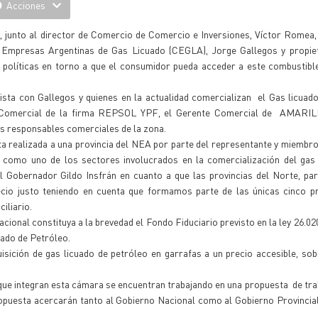
Acciones
, junto al director de Comercio de Comercio e Inversiones, Víctor Romea
 Empresas Argentinas de Gas Licuado (CEGLA), Jorge Gallegos y propiet
olíticas en torno a que el consumidor pueda acceder a este combustible
ista con Gallegos y quienes en la actualidad comercializan el Gas licuad
nte Comercial de la firma REPSOL YPF, el Gerente Comercial de AMARI
s responsables comerciales de la zona.
sita realizada a una provincia del NEA por parte del representante y miemb
 como uno de los sectores involucrados en la comercialización del gas 
l Gobernador Gildo Insfrán en cuanto a que las provincias del Norte, pa
io justo teniendo en cuenta que formamos parte de las únicas cinco pr
iliario.
cional constituya a la brevedad el Fondo Fiduciario previsto en la ley 26.0
uado de Petróleo.
quisición de gas licuado de petróleo en garrafas a un precio accesible, so
ue integran esta cámara se encuentran trabajando en una propuesta de tra
ropuesta acercarán tanto al Gobierno Nacional como al Gobierno Provincial