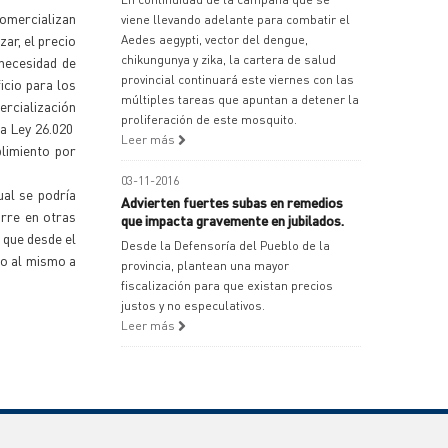
comercializan
viene llevando adelante para combatir el
ar, el precio
Aedes aegypti, vector del dengue,
chikungunya y zika, la cartera de salud
 necesidad de
provincial continuará este viernes con las
icio para los
múltiples tareas que apuntan a detener la
ercialización
proliferación de este mosquito.
la Ley 26.020
Leer más
plimiento por
03-11-2016
ual se podría
Advierten fuertes subas en remedios
urre en otras
que impacta gravemente en jubilados.
 que desde el
Desde la Defensoría del Pueblo de la
so al mismo a
provincia, plantean una mayor
fiscalización para que existan precios
justos y no especulativos.
Leer más