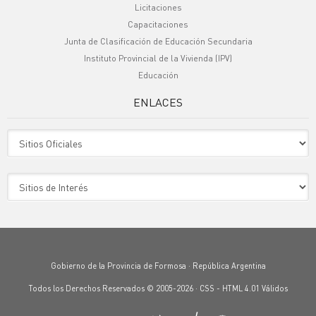
Licitaciones
Capacitaciones
Junta de Clasificación de Educación Secundaria
Instituto Provincial de la Vivienda (IPV)
Educación
ENLACES
Sitio Oficiales
Sitio de Interes
Gobierno de la Provincia de Formosa · República Argentina
Todos los Derechos Reservados © 2005-2026 ·
CSS
-
HTML 4.01
Válidos