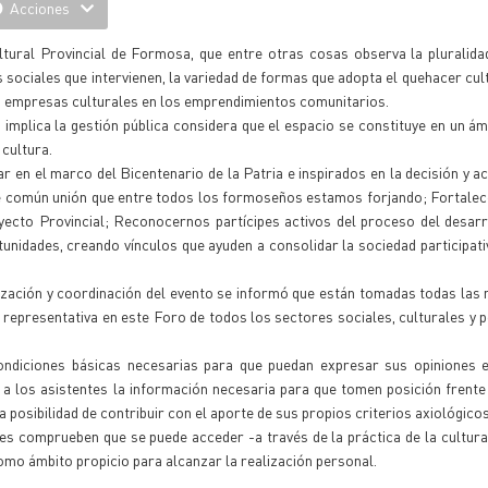
Acciones
tural Provincial de Formosa, que entre otras cosas observa la pluralida
s sociales que intervienen, la variedad de formas que adopta el quehacer cul
e la empresas culturales en los emprendimientos comunitarios.
o implica la gestión pública considera que el espacio se constituye en un ám
 cultura.
r en el marco del Bicentenario de la Patria e inspirados en la decisión y a
de común unión que entre todos los formoseños estamos forjando; Fortalec
ecto Provincial; Reconocernos partícipes activos del proceso del desarr
idades, creando vínculos que ayuden a consolidar la sociedad participativ
ización y coordinación del evento se informó que están tomadas todas las
a representativa en este Foro de todos los sectores sociales, culturales y po
ondiciones básicas necesarias para que puedan expresar sus opiniones e
a los asistentes la información necesaria para que tomen posición frente 
a posibilidad de contribuir con el aporte de sus propios criterios axiológicos
s comprueben que se puede acceder -a través de la práctica de la cultura
como ámbito propicio para alcanzar la realización personal.