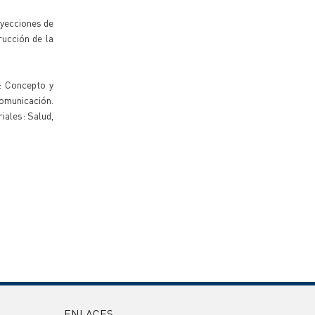
oyecciones de
rucción de la
: Concepto y
 comunicación.
riales: Salud,
ENLACES