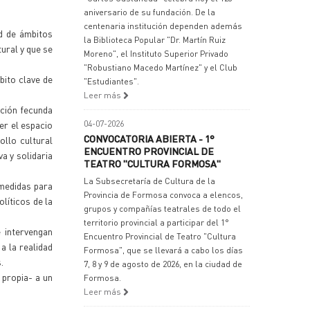
aniversario de su fundación. De la
centenaria institución dependen además
d de ámbitos
la Biblioteca Popular "Dr. Martín Ruiz
tural y que se
Moreno", el Instituto Superior Privado
"Robustiano Macedo Martínez" y el Club
bito clave de
"Estudiantes".
Leer más
cción fecunda
er el espacio
04-07-2026
CONVOCATORIA ABIERTA - 1°
ollo cultural
ENCUENTRO PROVINCIAL DE
a y solidaria
TEATRO "CULTURA FORMOSA"
La Subsecretaría de Cultura de la
 medidas para
Provincia de Formosa convoca a elencos,
líticos de la
grupos y compañías teatrales de todo el
territorio provincial a participar del 1°
 intervengan
Encuentro Provincial de Teatro "Cultura
a la realidad
Formosa", que se llevará a cabo los días
.
7, 8 y 9 de agosto de 2026, en la ciudad de
 propia- a un
Formosa.
Leer más