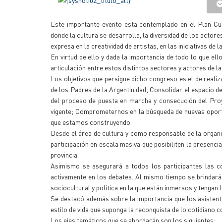
Este importante evento esta contemplado en el Plan Cul
donde la cultura se desarrolla, la diversidad de los actore
expresa en la creatividad de artistas, en las iniciativas d
En virtud de ello y dada la importancia de todo lo que ell
articulación entre estos distintos sectores y actores de la
Los objetivos que persigue dicho congreso es el de realiza
de los Padres de la Argentinidad; Consolidar el espacio 
del proceso de puesta en marcha y consecución del Proy
vigente; Comprometernos en la búsqueda de nuevas oportun
que estamos construyendo.
Desde el área de cultura y como responsable de la organ
participación en escala masiva que posibiliten la presenci
provincia.
Asimismo se asegurará a todos los participantes las c
activamente en los debates. Al mismo tiempo se brindará 
sociocultural y política en la que están inmersos y tengan l
Se destacó además sobre la importancia que los asistente
estilo de vida que suponga la reconquista de lo cotidiano 
Los ejes temáticos que se abordarán son los siguientes: