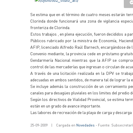
Se estima que en el término de cuatro meses estarán term
Clorinda donde funcionará una zona de vigilancia especia
fronteriza de Clorinda.
Estos trabajos , en plena ejecución, fueron decididos a p
Públicos rubricado por la ministra de Economía, Hacienda
AFIP, licenciado Alfredo Raúl Barnech, encargándose de lle
Convenio mediante, la provincia cede en préstamo gratuit
Gendarmería Nacional mientras que la AFIP se compromet
control de las mercaderías que ingresan o circulan de acu
A través de una licitación realizada en la DPV se trabaj
adecuadas en ambos sentidos, de manera tal de lograr la e
Se incluye además la construcción de un cerramiento peri
canales para desagües pluviales en los limites del predio 
Según los directivos de Vialidad Provincial, se estima ter
están en un grado de avance importante.
Las labores de recreación de la playa de carga y descarga
25-09-2009
|
Cargada en
Novedades
- Fuente: Subsecretar