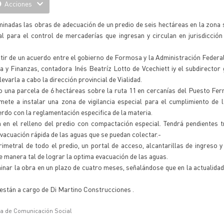
Acciones
inadas las obras de adecuación de un predio de seis hectáreas en la zona
l para el control de mercaderías que ingresan y circulan en jurisdicción
artir de un acuerdo entre el gobierno de Formosa y la Administración Federa
 y Finanzas, contadora Inés Beatríz Lotto de Vcechiett iy el subdirector 
varla a cabo la dirección provincial de Vialidad.
o una parcela de 6 hectáreas sobre la ruta 11 en cercanías del Puesto Fe
e a instalar una zona de vigilancia especial para el cumplimiento de l
erdo con la reglamentación especifica de la materia.
a en el relleno del predio con compactación especial. Tendrá pendientes 
vacuación rápida de las aguas que se puedan colectar.-
metral de todo el predio, un portal de acceso, alcantarillas de ingreso y
de manera tal de lograr la optima evacuación de las aguas.
minar la obra en un plazo de cuatro meses, señalándose que en la actualidad
 están a cargo de Di Martino Construcciones .
ía de Comunicación Social