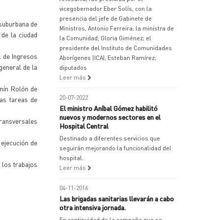
vicegobernador Eber Solís, con la
presencia del jefe de Gabinete de
 suburbana de
Ministros, Antonio Ferreira; la ministra de
 de la ciudad
la Comunidad, Gloria Giménez; el
presidente del Instituto de Comunidades
l de Ingresos
Aborígenes (ICA), Esteban Ramírez;
general de la
diputados
Leer más
rmín Rolón de
20-07-2022
as tareas de
El ministro Aníbal Gómez habilitó
nuevos y modernos sectores en el
transversales
Hospital Central
Destinado a diferentes servicios que
 ejecución de
seguirán mejorando la funcionalidad del
hospital.
 los trabajos
Leer más
04-11-2016
Las brigadas sanitarias llevarán a cabo
otra intensiva jornada.
En continuidad de la campaña que se