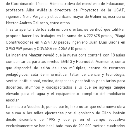
de Coordinación Técnica Administrativa del ministerio de Educación,
profesora Alba Avilés;la directora de Proyectos de la UCAP,
ingeniera Nora Vergara y el escribano mayor de Gobierno, escribano
Héctor Andrés Gallardo, entre otros.
Tras la apertura de los sobres con ofertas, se verificó que Edifikar
propone hacer los trabajos en la suma de 4.222.678 pesos; Pilagá
Construcciones en 4.274.130 pesos; Ingeniero Juan Blas Gaona en
3.953.959 pesos y COVASA en 4.356.610 pesos.
La ingeniera Manzur reveló que la nueva obra contará con 18 aulas
con sanitarias para los niveles EGB 3 y Polimodal. Asimismo, contó
que dispondrá de salón de usos múltiples, centro de recursos
pedagógicos, sala de informática, taller de ciencia y tecnología,
sector institucional, cocina, despensas y depósitos y sanitarios para
docentes, alumnos y discapacitados a lo que se agrega tanque
elevado para el agua y el equipamiento completo del mobiliario
escolar.
La ministro Vecchietti, por su parte, hizo notar que esta nueva obra
se suma a las miles ejecutadas por el gobierno de Gildo Insfrán
desde diciembre de 1995 y que ya en el campo educativo
exclusivamente se han habilitado más de 200.000 metros cuadrados