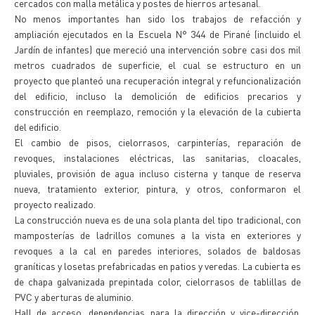
cercados con malla metálica y postes de hierros artesanal.
No menos importantes han sido los trabajos de refacción y
ampliación ejecutados en la Escuela N° 344 de Pirané (incluido el
Jardín de infantes) que mereció una intervención sobre casi dos mil
metros cuadrados de superficie, el cual se estructuro en un
proyecto que planteó una recuperación integral y refuncionalización
del edificio, incluso la demolición de edificios precarios y
construcción en reemplazo, remoción y la elevación de la cubierta
del edificio.
El cambio de pisos, cielorrasos, carpinterías, reparación de
revoques, instalaciones eléctricas, las sanitarias, cloacales,
pluviales, provisión de agua incluso cisterna y tanque de reserva
nueva, tratamiento exterior, pintura, y otros, conformaron el
proyecto realizado.
La construcción nueva es de una sola planta del tipo tradicional, con
mamposterías de ladrillos comunes a la vista en exteriores y
revoques a la cal en paredes interiores, solados de baldosas
graníticas y losetas prefabricadas en patios y veredas. La cubierta es
de chapa galvanizada prepintada color, cielorrasos de tablillas de
PVC y aberturas de aluminio.
Hall de acceso, dependencias para la dirección y vice-dirección,