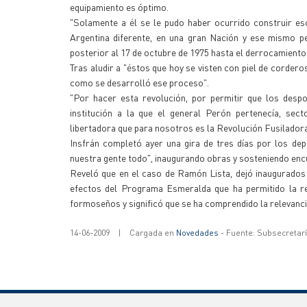
equipamiento es óptimo.
"Solamente a él se le pudo haber ocurrido construir es
Argentina diferente, en una gran Nación y ese mismo pe
posterior al 17 de octubre de 1975 hasta el derrocamiento
Tras aludir a "éstos que hoy se visten con piel de corder
como se desarrolló ese proceso".
"Por hacer esta revolución, por permitir que los despo
institución a la que el general Perón pertenecía, sect
libertadora que para nosotros es la Revolución Fusiladora
Insfrán completó ayer una gira de tres días por los de
nuestra gente todo", inaugurando obras y sosteniendo enc
Reveló que en el caso de Ramón Lista, dejó inaugurados 
efectos del Programa Esmeralda que ha permitido la re
formoseños y significó que se ha comprendido la relevancia
14-06-2009
|
Cargada en
Novedades
- Fuente: Subsecretar