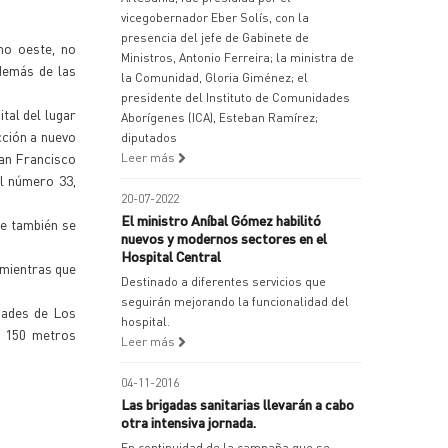
vicegobernador Eber Solís, con la
presencia del jefe de Gabinete de
mo oeste, no
Ministros, Antonio Ferreira; la ministra de
demás de las
la Comunidad, Gloria Giménez; el
presidente del Instituto de Comunidades
tal del lugar
Aborígenes (ICA), Esteban Ramírez;
cción a nuevo
diputados
San Francisco
Leer más
el número 33,
20-07-2022
El ministro Aníbal Gómez habilitó
de también se
nuevos y modernos sectores en el
Hospital Central
 mientras que
Destinado a diferentes servicios que
seguirán mejorando la funcionalidad del
idades de Los
hospital.
s 150 metros
Leer más
04-11-2016
Las brigadas sanitarias llevarán a cabo
otra intensiva jornada.
En continuidad de la campaña que se