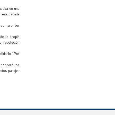
nsaba en una
n esa década
ra comprender
de la propia
a revolución
lidario "Por
; ponderó los
ados parajes