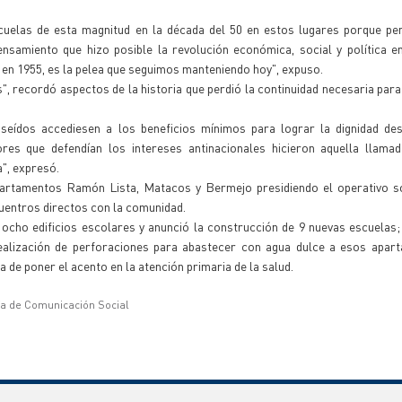
cuelas de esta magnitud en la década del 50 en estos lugares porque pe
nsamiento que hizo posible la revolución económica, social y política e
 en 1955, es la pelea que seguimos manteniendo hoy", expuso.
os", recordó aspectos de la historia que perdió la continuidad necesaria pa
seídos accediesen a los beneficios mínimos para lograr la dignidad des
ores que defendían los intereses antinacionales hicieron aquella llamad
", expresó.
partamentos Ramón Lista, Matacos y Bermejo presidiendo el operativo so
uentros directos con la comunidad.
ocho edificios escolares y anunció la construcción de 9 nuevas escuelas
alización de perforaciones para abastecer con agua dulce a esos apart
 de poner el acento en la atención primaria de la salud.
ía de Comunicación Social