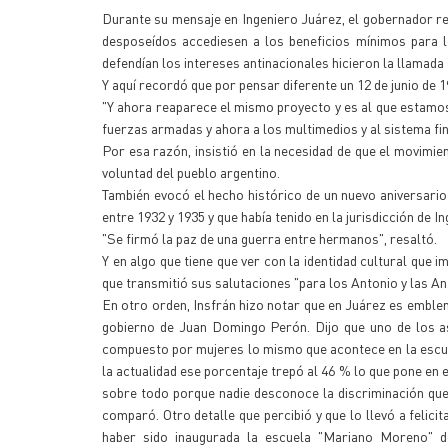
Durante su mensaje en Ingeniero Juárez, el gobernador re
desposeídos accediesen a los beneficios mínimos para lo
defendían los intereses antinacionales hicieron la llamad
Y aquí recordó que por pensar diferente un 12 de junio de 1
"Y ahora reaparece el mismo proyecto y es al que estamos 
fuerzas armadas y ahora a los multimedios y al sistema fi
Por esa razón, insistió en la necesidad de que el movimien
voluntad del pueblo argentino.
También evocó el hecho histórico de un nuevo aniversario 
entre 1932 y 1935 y que había tenido en la jurisdicción de 
"Se firmó la paz de una guerra entre hermanos", resaltó.
Y en algo que tiene que ver con la identidad cultural que 
que transmitió sus salutaciones "para los Antonio y las An
En otro orden, Insfrán hizo notar que en Juárez es emble
gobierno de Juan Domingo Perón. Dijo que uno de los as
compuesto por mujeres lo mismo que acontece en la escuel
la actualidad ese porcentaje trepó al 46 % lo que pone en ev
sobre todo porque nadie desconoce la discriminación que 
comparó. Otro detalle que percibió y que lo llevó a felici
haber sido inaugurada la escuela "Mariano Moreno" don