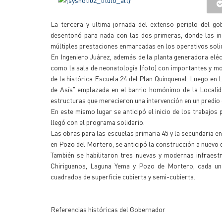
La tercera y ultima jornada del extenso periplo del g
desentonó para nada con las dos primeras, donde las in
múltiples prestaciones enmarcadas en los operativos solid
En Ingeniero Juárez, además de la planta generadora eléct
como la sala de neonatología (foto) con importantes y mo
de la histórica Escuela 24 del Plan Quinquenal. Luego en
de Asís" emplazada en el barrio homónimo de la Localida
estructuras que merecieron una intervención en un predio
En este mismo lugar se anticipó el inicio de los trabajo
llegó con el programa solidario.
Las obras para las escuelas primaria 45 y la secundaria e
en Pozo del Mortero, se anticipó la construcción a nuevo d
También se habilitaron tres nuevas y modernas infraestr
Chiriguanos, Laguna Yema y Pozo de Mortero, cada uno
cuadrados de superficie cubierta y semi-cubierta.
Referencias históricas del Gobernador