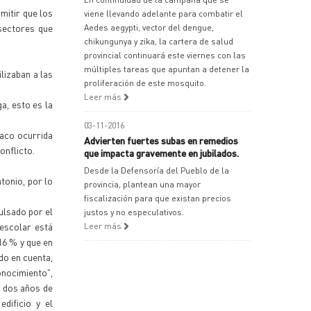
mitir que los
viene llevando adelante para combatir el
 sectores que
Aedes aegypti, vector del dengue,
chikungunya y zika, la cartera de salud
provincial continuará este viernes con las
múltiples tareas que apuntan a detener la
lizaban a las
proliferación de este mosquito.
Leer más
a, esto es la
03-11-2016
haco ocurrida
Advierten fuertes subas en remedios
onflicto.
que impacta gravemente en jubilados.
Desde la Defensoría del Pueblo de la
tonio, por lo
provincia, plantean una mayor
fiscalización para que existan precios
ulsado por el
justos y no especulativos.
escolar está
Leer más
16 % y que en
ido en cuenta,
onocimiento",
a dos años de
dificio y el