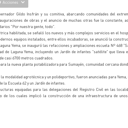
Acciones
obernador Gildo Insfrán y su comitiva, abarcando comunidades del extre
auguraciones de obras y el anuncio de muchas otras fue la constante, a
arios "Por nuestra gente, todo".
rica habilitada, se señaló los nuevos y más complejos servicios en el hospi
dernos equipos instalados, entre ellos incubadoras, se anunció la constru
 Laguna Yema, se inauguró las refacciones y ampliaciones escuela Nº 468 "
d de Laguna Yema, incluyendo un Jardín de infantes "satélite" que lleva 
 de casi 6700 metros cuadrados.
s para la nueva planta potabilizadora para Sumayén, comunidad cercana don
n la modalidad agrotécnica y un polideportivo, fueron anunciadas para Yema,
e la Escuela 62 y un Jardín de infantes.
ucturas equipadas para las delegaciones del Registro Civil en las local
 de los cuales implicó la construcción de una infraestructura de uno