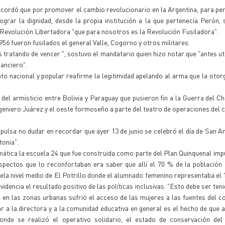
cordó que por promover el cambio revolucionario en la Argentina, para per
grar la dignidad, desde la propia institución a la que pertenecía Perón,
a Revolución Libertadora "que para nosotros es la Revolución Fusiladora".
956 fueron fusilados el general Valle, Cogorno y otros militares.
tratando de vencer ", sostuvo el mandatario quien hizo notar que "antes uti
nanciero".
to nacional y popular reafirme la legitimidad apelando al arma que la otorg
del armisticio entre Bolivia y Paraguay que pusieron fin a la Guerra del C
Ingeniero Juárez y el oeste formoseño a parte del teatro de operaciones del c
impulsa no dudar en recordar que ayer 13 de junio se celebró el día de San An
tonia".
mática la escuela 24 que fue construida como parte del Plan Quinquenal imp
pectos que lo reconfortaban era saber que allí el 70 % de la población 
a nivel medio de El Potrillo donde el alumnado femenino representaba el 
idencia el resultado positivo de las políticas inclusivas. "Esto debe ser ten
en las zonas urbanas sufrió el acceso de las mujeres a las fuentes del c
tar a la directora y a la comunidad educativa en general es el hecho de que 
de se realizó el operativo solidario, el estado de conservación del e