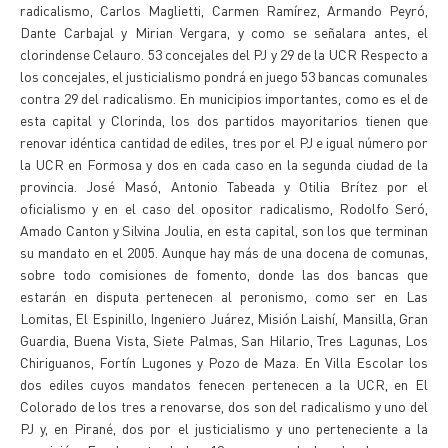
radicalismo, Carlos Maglietti, Carmen Ramírez, Armando Peyró,
Dante Carbajal y Mirian Vergara, y como se señalara antes, el
clorindense Celauro. 53 concejales del PJ y 29 de la UCR Respecto a
los concejales, el justicialismo pondrá en juego 53 bancas comunales
contra 29 del radicalismo. En municipios importantes, como es el de
esta capital y Clorinda, los dos partidos mayoritarios tienen que
renovar idéntica cantidad de ediles, tres por el PJ e igual número por
la UCR en Formosa y dos en cada caso en la segunda ciudad de la
provincia. José Masó, Antonio Tabeada y Otilia Brítez por el
oficialismo y en el caso del opositor radicalismo, Rodolfo Seró,
Amado Canton y Silvina Joulia, en esta capital, son los que terminan
su mandato en el 2005. Aunque hay más de una docena de comunas,
sobre todo comisiones de fomento, donde las dos bancas que
estarán en disputa pertenecen al peronismo, como ser en Las
Lomitas, El Espinillo, Ingeniero Juárez, Misión Laishí, Mansilla, Gran
Guardia, Buena Vista, Siete Palmas, San Hilario, Tres Lagunas, Los
Chiriguanos, Fortín Lugones y Pozo de Maza. En Villa Escolar los
dos ediles cuyos mandatos fenecen pertenecen a la UCR, en El
Colorado de los tres a renovarse, dos son del radicalismo y uno del
PJ y, en Pirané, dos por el justicialismo y uno perteneciente a la