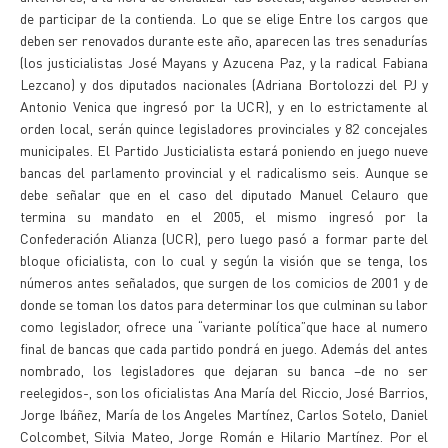
de participar de la contienda. Lo que se elige Entre los cargos que
deben ser renovados durante este año, aparecen las tres senadurías
(los justicialistas José Mayans y Azucena Paz, y la radical Fabiana
Lezcano) y dos diputados nacionales (Adriana Bortolozzi del PJ y
Antonio Venica que ingresó por la UCR), y en lo estrictamente al
orden local, serán quince legisladores provinciales y 82 concejales
municipales. El Partido Justicialista estará poniendo en juego nueve
bancas del parlamento provincial y el radicalismo seis. Aunque se
debe señalar que en el caso del diputado Manuel Celauro que
termina su mandato en el 2005, el mismo ingresó por la
Confederación Alianza (UCR), pero luego pasó a formar parte del
bloque oficialista, con lo cual y según la visión que se tenga, los
números antes señalados, que surgen de los comicios de 2001 y de
donde se toman los datos para determinar los que culminan su labor
como legislador, ofrece una “variante política”que hace al numero
final de bancas que cada partido pondrá en juego. Además del antes
nombrado, los legisladores que dejaran su banca –de no ser
reelegidos-, son los oficialistas Ana María del Riccio, José Barrios,
Jorge Ibáñez, María de los Angeles Martínez, Carlos Sotelo, Daniel
Colcombet, Silvia Mateo, Jorge Román e Hilario Martínez. Por el