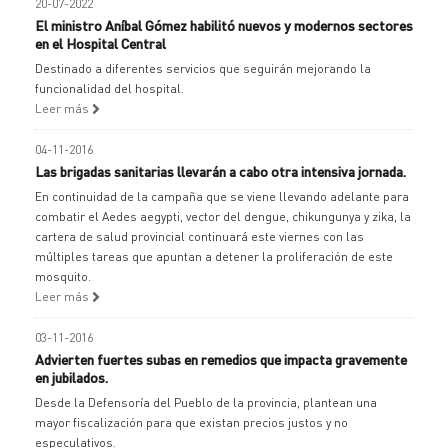
20-07-2022
El ministro Aníbal Gómez habilitó nuevos y modernos sectores
en el Hospital Central
Destinado a diferentes servicios que seguirán mejorando la
funcionalidad del hospital.
Leer más
04-11-2016
Las brigadas sanitarias llevarán a cabo otra intensiva jornada.
En continuidad de la campaña que se viene llevando adelante para
combatir el Aedes aegypti, vector del dengue, chikungunya y zika, la
cartera de salud provincial continuará este viernes con las
múltiples tareas que apuntan a detener la proliferación de este
mosquito.
Leer más
03-11-2016
Advierten fuertes subas en remedios que impacta gravemente
en jubilados.
Desde la Defensoría del Pueblo de la provincia, plantean una
mayor fiscalización para que existan precios justos y no
especulativos.