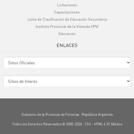
Licitaciones
Capacitaciones
Junta de Clasificación de Educación Secundaria
Instituto Provincial de la Vivienda (IPV)
Educación
ENLACES
Sitio Oficiales
Sitio de Interes
Gobierno de la Provincia de Formosa · República Argentina
Todos los Derechos Reservados © 2005-2026 ·
CSS
-
HTML 4.01
Válidos