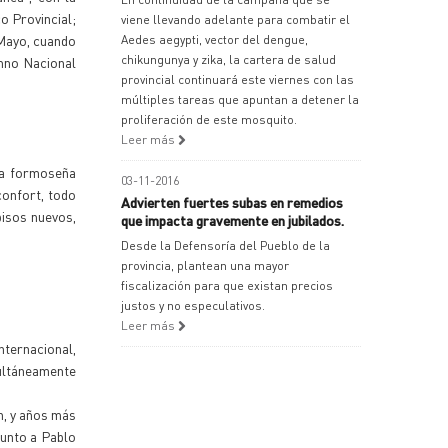
o Provincial;
viene llevando adelante para combatir el
 Mayo, cuando
Aedes aegypti, vector del dengue,
chikungunya y zika, la cartera de salud
imno Nacional
provincial continuará este viernes con las
múltiples tareas que apuntan a detener la
proliferación de este mosquito.
Leer más
ura formoseña
03-11-2016
confort, todo
Advierten fuertes subas en remedios
pisos nuevos,
que impacta gravemente en jubilados.
Desde la Defensoría del Pueblo de la
provincia, plantean una mayor
fiscalización para que existan precios
justos y no especulativos.
Leer más
nternacional,
multáneamente
n, y años más
junto a Pablo