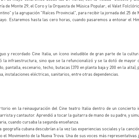
ía de Monte 29; el Coro y la Orquesta de Música Popular; el Valet Folclóric
tino" y la agrupación "Raíces Provincial", para recibir la jornada del 25 de
e Mayo. Estaremos hasta las cero horas, cuando pasaremos a entonar el H
uo y recordado Cine Italia, un ícono ineludible de gran parte de la cult
la infraestructura, sino que se la refuncionalizó y se la dotó de mayor 
 pantalla, escenario, techo, butacas (370 en planta baja y 200 en la alta), 
, instalaciones eléctricas, sanitarios, entre otras dependencias.
torio en la reinauguración del Cine teatro Italia dentro de un concierto i
arrista y cantautor. Aprendió a tocar la guitarra de mano de su padre, y si
aria, cuando cursaba la segunda enseñanza.
 geografía cubana descubrían a la vez las experiencias sociales y la canció
o el Movimiento de la Nueva Trova. Una de sus voces más representativas 