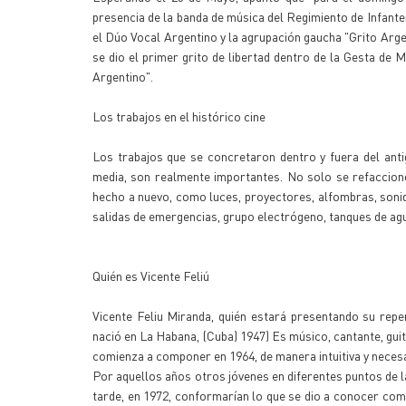
presencia de la banda de música del Regimiento de Infanter
el Dúo Vocal Argentino y la agrupación gaucha "Grito Argen
se dio el primer grito de libertad dentro de la Gesta d
Argentino".
Los trabajos en el histórico cine
Los trabajos que se concretaron dentro y fuera del antig
media, son realmente importantes. No solo se refaccionó 
hecho a nuevo, como luces, proyectores, alfombras, sonido,
salidas de emergencias, grupo electrógeno, tanques de agua
Quién es Vicente Feliú
Vicente Feliu Miranda, quién estará presentando su reper
nació en La Habana, (Cuba) 1947) Es músico, cantante, guit
comienza a componer en 1964, de manera intuitiva y neces
Por aquellos años otros jóvenes en diferentes puntos de la
tarde, en 1972, conformarían lo que se dio a conocer com