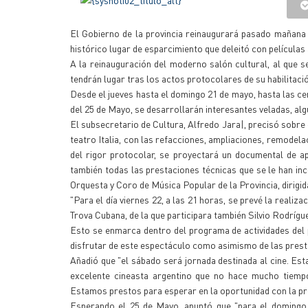
El Gobierno de la provincia reinaugurará pasado mañana -
histórico lugar de esparcimiento que deleitó con película
A la reinauguración del moderno salón cultural, al que s
tendrán lugar tras los actos protocolares de su habilitaci
Desde el jueves hasta el domingo 21 de mayo, hasta las c
del 25 de Mayo, se desarrollarán interesantes veladas, alg
El subsecretario de Cultura, Alfredo Jara|, precisó sobre e
teatro Italia, con las refacciones, ampliaciones, remodela
del rigor protocolar, se proyectará un documental de a
también todas las prestaciones técnicas que se le han inc
Orquesta y Coro de Música Popular de la Provincia, dirigid
"Para el día viernes 22, a las 21 horas, se prevé la realiz
Trova Cubana, de la que participara también Silvio Rodrígu
Esto se enmarca dentro del programa de actividades del
disfrutar de este espectáculo como asimismo de las presta
Añadió que "el sábado será jornada destinada al cine. Est
excelente cineasta argentino que no hace mucho tiemp
Estamos prestos para esperar en la oportunidad con la pre
Esperando el 25 de Mayo, apuntó que "para el domingo 