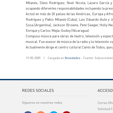
Milanés, Silvio Rodríguez, Noel Nicola, Lázaro García y
ocupando diferentes responsabilidades incluyendo la presi
Actuó en más de 20 países de las Américas, Europa y Afri
Rodríguez y Pablo Milanés (Cuba), Luis Eduardo Aute y Ju
Sosa (Argentina), Jackson Browne, Pete Seeger, Holly Near 
Enrique y Carlos Mejía-Godoy (Nicaragua).
Compuso música para obras de teatro, televisión y espect
musical. Fue asesor de música de la radio y la televisión cu
Actualmente dirige el centro cultural Canto de Todos, que
19-05-2009
|
Cargada en
Novedades
- Fuente: Subsecretar
REDES SOCIALES
ACCESO
Síguenos en nuestras redes
Correo Ofi
Solicitud C