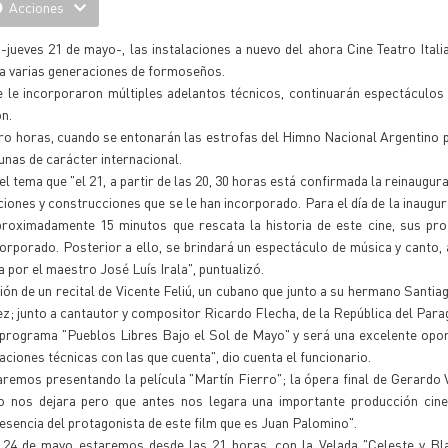
Acciones
jueves 21 de mayo-, las instalaciones a nuevo del ahora Cine Teatro Italia
s a varias generaciones de formoseños.
e le incorporaron múltiples adelantos técnicos, continuarán espectáculos
ón.
ero horas, cuando se entonarán las estrofas del Himno Nacional Argentino p
unas de carácter internacional.
l tema que "el 21, a partir de las 20, 30 horas está confirmada la reinaugur
ciones y construcciones que se le han incorporado. Para el día de la inaugur
proximadamente 15 minutos que rescata la historia de este cine, sus pro
orporado. Posterior a ello, se brindará un espectáculo de música y canto, 
a por el maestro José Luís Irala", puntualizó.
ación de un recital de Vicente Feliú, un cubano que junto a su hermano Santia
ez; junto a cantautor y compositor Ricardo Flecha, de la República del Para
 programa "Pueblos Libres Bajo el Sol de Mayo" y será una excelente opo
ciones técnicas con las que cuenta", dio cuenta el funcionario.
aremos presentando la película "Martín Fierro"; la ópera final de Gerardo V
o nos dejara pero que antes nos legara una importante producción cine
sencia del protagonista de este film que es Juan Palomino".
24 de mayo estaremos desde las 21 horas, con la Velada "Celeste y Bla