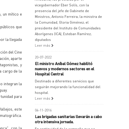
vicegobernador Eber Solís, con la
presencia del jefe de Gabinete de
, un mítico e
Ministros, Antonio Ferreira; la ministra de
la Comunidad, Gloria Giménez; el
 públicos que
presidente del Instituto de Comunidades
Aborígenes (ICA), Esteban Ramírez;
or la llegada
diputados
Leer más
ación del Cine
20-07-2022
ación, aparte
El ministro Aníbal Gómez habilitó
tagonistas, y
nuevos y modernos sectores en el
a cargo de la
Hospital Central
Destinado a diferentes servicios que
go integran la
seguirán mejorando la funcionalidad del
guay.
hospital.
rtunidad para
Leer más
allejos, este
04-11-2016
matográfica.
Las brigadas sanitarias llevarán a cabo
otra intensiva jornada.
nca", con la
En continuidad de la campaña que se