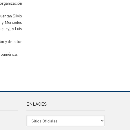
 organización
uentan Silvio
co y Mercedes
guay), y Luis
ón y director
eroamérica.
ENLACES
Sitio Oficiales