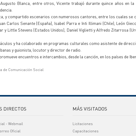
 Augusto Blanca, entre otros, Vicente trabajó durante quince años en la
dencia.
ca, y compartido escenarios con numerosos cantores, entre los cuales se c
an Carlos Senante (España), Isabel Parra e Inti Illimani (Chile), León Gie
y Little Stevens (Estados Unidos), Daniel Viglietti y Alfredo Zitarrosa (Uru
áculos y ha colaborado en programas culturales como asistente de direcci
banas y guionista, locutor y director de radio.
 promueve encuentros e intercambios, desde la canción, en los países de Ib
ía de Comunicación Social
S DIRECTOS
MÁS VISITADOS
cial - Webmail
Licitaciones
orreo Oficial
Capacitaciones