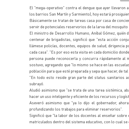
El "mega-operativo" contra el dengue que ayer llevaron a
los barrios San Martín y Sarmiento), hoy estará prosigui
Básicamente se tratan de tareas casa por casa de concien
servir de potenciales reservorios de la larva del mosquito
El ministro de Desarrollo Humano, Aníbal Gómez, quién d
centenar de brigadistas, significó que "esta acción conj
llámese policías, docentes, equipos de salud, dirigencia p
cada casa". "Es por eso esta visita en cada domicilio don
persona puede reconocerla y concurra rápidamente al m
sostuvo, agregando que "lo mismo se hace en las escuelas 
población para que esté preparada y sepa que hacer, de ta
"En todo esto reside gran parte del status sanitarios
subrayó.
Aludió asimismo que "se trata de una tarea sistémica, abar
hacer un uso inteligente y eficiente de los recursos y logíst
Aseveró asimismo que "ya lo dijo el gobernador, ahora 
profundizando los trabajos para eliminar reservorios".
Significó que "la labor de los docentes al enseñar sobre
matriculados dentro del sistema educativo, con lo cual se 