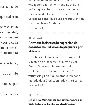
vicegobernador de Formosa,Eber Solís,
0 manzanas de
señaló que el hecho marca una fuerte
presencia del Estado, a diferencia del
 que pudieran
Estado nacional que quitó presupuesto en
distintas áreas fundament
 de más de un
Leer más
la comunidad,
entización en
28-07-2022
d y como cada
Formosa insiste en la captación de
donantes voluntarios de plaquetas por
importante",
aféresis
sencillo a la
El Gobierno de la Provincia, a través del
Ministerio de Desarrollo Humano y el
a afectada",
Centro Provincial de Hemoterapia,
continúan promoviendo la donación
e nos permite
voluntaria y habitual de plaquetas por el
método de aféresis, en todo el territorio.
 sino seguir
Leer más
20 mil chicos
01-12-2016
En el Día Mundial de la Lucha contra el
Sida habrá actividades de difusión