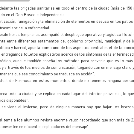
delante las brigadas sanitarias en todo el centro de la ciudad (más de 15
endo en el Don Bosco e Independencia.
tización, fumigación y la eliminación de elementos en desuso en los patios
 trasmisor de la enfermedad.
esde horas tempranas acompañó el despliegue operativo y logístico (foto)
unta entre diferentes estamentos del gobierno provincial, municipal y de 
olítica y barrial, apunta como uno de los aspectos centrales el de la conci
de entregamos folletos explicativos acerca de los síntomas de la enfermeda
édico, aunque también enseña los métodos para prevenir, que es lo más 
y a través de los medios de comunicación, llegando con un mensaje claro y 
l manera que ese conocimiento se traduzca en acción".
 actual de Formosa en estos momentos, donde no tenemos ninguna person
ca toda la ciudad y se replica en cada lugar del interior provincial, lo qu
ica disponibles".
se viene el invierno, pero de ninguna manera hay que bajar los brazos,
 el tema a los alumnos reviste enorme valor, recordando que son más de 2
convierten en eficientes replicadores del mensaje".