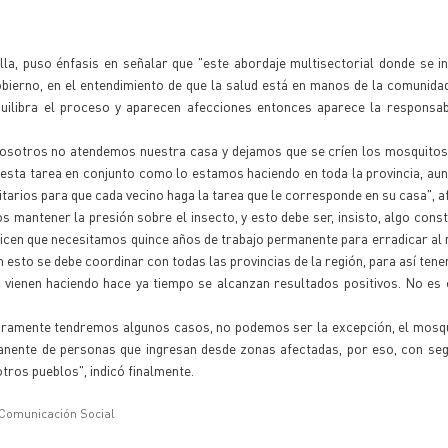
lla, puso énfasis en señalar que "este abordaje multisectorial donde se i
obierno, en el entendimiento de que la salud está en manos de la comunidad
quilibra el proceso y aparecen afecciones entonces aparece la responsab
nosotros no atendemos nuestra casa y dejamos que se críen los mosquitos,
e esta tarea en conjunto como lo estamos haciendo en toda la provincia, au
tarios para que cada vecino haga la tarea que le corresponde en su casa", a
 mantener la presión sobre el insecto, y esto debe ser, insisto, algo const
dicen que necesitamos quince años de trabajo permanente para erradicar al 
n esto se debe coordinar con todas las provincias de la región, para así tener
 vienen haciendo hace ya tiempo se alcanzan resultados positivos. No es 
uramente tendremos algunos casos, no podemos ser la excepción, el mosqu
rmanente de personas que ingresan desde zonas afectadas, por eso, con se
ros pueblos", indicó finalmente.
 Comunicación Social