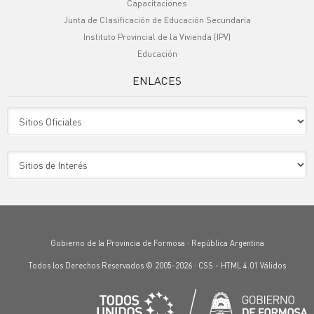
Capacitaciones
Junta de Clasificación de Educación Secundaria
Instituto Provincial de la Vivienda (IPV)
Educación
ENLACES
Sitio Oficiales
Sitio de Interes
Gobierno de la Provincia de Formosa · República Argentina
Todos los Derechos Reservados © 2005-2026 ·
CSS
-
HTML 4.01
Válidos