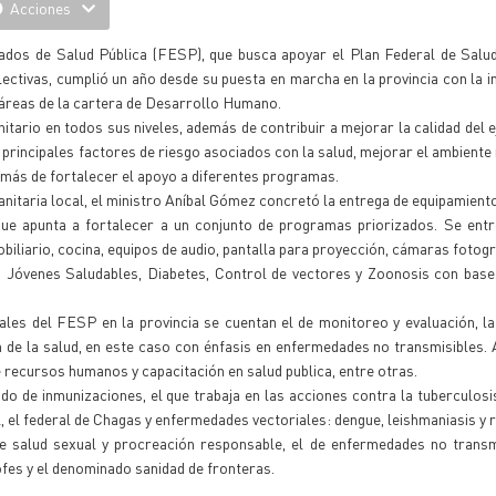
Acciones
os de Salud Pública (FESP), que busca apoyar el Plan Federal de Salud 
ectivas, cumplió un año desde su puesta en marcha en la provincia con la 
 áreas de la cartera de Desarrollo Humano.
tario en todos sus niveles, además de contribuir a mejorar la calidad del ej
os principales factores de riesgo asociados con la salud, mejorar el ambiente
demás de fortalecer el apoyo a diferentes programas.
anitaria local, el ministro Aníbal Gómez concretó la entrega de equipamient
ue apunta a fortalecer a un conjunto de programas priorizados. Se entr
liario, cocina, equipos de audio, pantalla para proyección, cámaras fotográ
 Jóvenes Saludables, Diabetes, Control de vectores y Zoonosis con base 
les del FESP en la provincia se cuentan el de monitoreo y evaluación, la 
 de la salud, en este caso con énfasis en enfermedades no transmisibles.
de recursos humanos y capacitación en salud publica, entre otras.
o de inmunizaciones, el que trabaja en las acciones contra la tuberculosis
 el federal de Chagas y enfermedades vectoriales: dengue, leishmaniasis y r
 salud sexual y procreación responsable, el de enfermedades no transmi
fes y el denominado sanidad de fronteras.