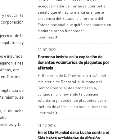
vicegobernador de Formosa,Eber Solís,
señaló que el hecho marca una fuerte
y reducir la
presencia del Estado, a diferencia del
incorporación
Estado nacional que quitó presupuesto en
distintas áreas fundament
ercicio de la
Leer más
 regulatorio y
28-07-2022
os e insumos,
Formosa insiste en la captación de
donantes voluntarios de plaquetas por
egaron aires
aféresis
ficas, etc.
El Gobierno de la Provincia, a través del
en Clorinda,
Ministerio de Desarrollo Humano y el
Centro Provincial de Hemoterapia,
vigilancia de
continúan promoviendo la donación
 Asimismo, se
voluntaria y habitual de plaquetas por el
método de aféresis, en todo el territorio.
, el de lucha
Leer más
abia.
sibles y las
01-12-2016
En el Día Mundial de la Lucha contra el
Sida habrá actividades de difusión