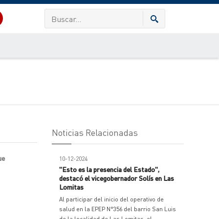
Noticias Relacionadas
ue
10-12-2024
"Esto es la presencia del Estado",
destacó el vicegobernador Solís en Las
Lomitas
Al participar del inicio del operativo de
salud en la EPEP N°356 del barrio San Luis
de la localidad de Las Lomitas, el