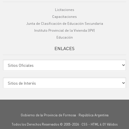
Licitaciones
Capacitaciones
Junta de Clasificación de Educación Secundaria
Instituto Provincial de la Vivienda (IPV)
Educación
ENLACES
Sitio Oficiales
Sitio de Interes
Gobierno de la Provincia de Formosa · República Argentina
Todos los Derechos Reservados © 2005-2026 ·
CSS
-
HTML 4.01
Válidos