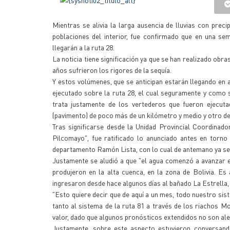
Mientras se alivia la larga ausencia de lluvias con prec
poblaciones del interior, fue confirmado que en una se
llegarán a la ruta 28.
La noticia tiene significación ya que se han realizado obr
años sufrieron los rigores de la sequía.
Y estos volúmenes, que se anticipan estarán llegando en 
ejecutado sobre la ruta 28, el cual seguramente y como
trata justamente de los vertederos que fueron ejecuta
(pavimento) de poco más de un kilómetro y medio y otro de
Tras significarse desde la Unidad Provincial Coordinado
Pilcomayo", fue ratificado lo anunciado antes en torno
departamento Ramón Lista, con lo cual de antemano ya se 
Justamente se aludió a que "el agua comenzó a avanzar en
produjeron en la alta cuenca, en la zona de Bolivia. E
ingresaron desde hace algunos días al bañado La Estrella,
"Esto quiere decir que de aquí a un mes, todo nuestro sis
tanto al sistema de la ruta 81 a través de los riachos 
valor, dado que algunos pronósticos extendidos no son ale
Justamente, sobre este aspecto estuvieron conversand