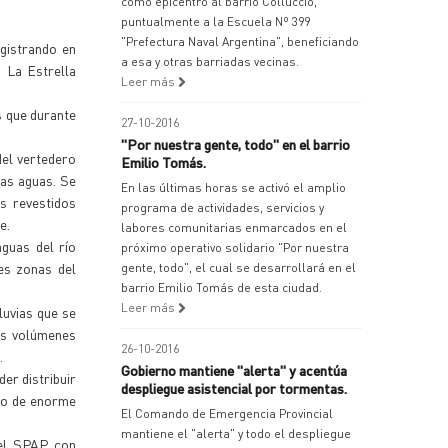
como epicentro al barrio Colluccio,
puntualmente a la Escuela Nº 399
"Prefectura Naval Argentina", beneficiando
egistrando en
a esa y otras barriadas vecinas.
 La Estrella
Leer más
s que durante
27-10-2016
"Por nuestra gente, todo" en el barrio
del vertedero
Emilio Tomás.
as aguas. Se
En las últimas horas se activó el amplio
s revestidos
programa de actividades, servicios y
e.
labores comunitarias enmarcados en el
aguas del río
próximo operativo solidario "Por nuestra
es zonas del
gente, todo", el cual se desarrollará en el
barrio Emilio Tomás de esta ciudad.
Leer más
luvias que se
tes volúmenes
26-10-2016
.
Gobierno mantiene "alerta" y acentúa
er distribuir
despliegue asistencial por tormentas.
lgo de enorme
El Comando de Emergencia Provincial
mantiene el "alerta" y todo el despliegue
del SPAP con