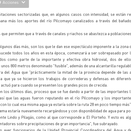
Acciones
ipitaciones sectorizadas que, en algunos casos con intensidad, se están r
mana más los aportes del río Pilcomayo canalizados a través del bañado
as que permiten que a través de canales y riachos se abastezca a poblacione
algunos días más, son los que le dan ese espectáculo imponente a la zona 
 sucede todos los años en esta época, comenzará a ser sobrepasado por l
dos como parte de la importante y efectiva obra hidrovial, dos de ello
 unos 800 metros denominado "fusible", además de una alcantarilla regulabl
ra del Agua que "prácticamente la mitad de la provincia depende de las 
 a que ya se hicieron los trabajos de correderas y defensas en diferent
actuó para cuando se presenten los grandes picos de crecida.
 los últimos días, proceso que se fue dando a partir de las importantes l
s así que las aguas fueron reputando en el río Pilcomayo y los importan
 con lo cual esa misma agua ya estaría sobre la ruta 28 en poco tiempo más"
tema estaría nuevamente recargándose y con disponibilidad de agua para pod
Monte Lindo y Pilagás, como al que corresponde a El Porteño. Y esto es a
ntadores sobre precipitaciones de gran importancia", fue subrayado.
o ayer funcionarios de la Unidad Provincial Coordinadora del Agua y 