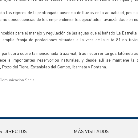
o los rigores de la prolongada ausencia de lluvias en la actualidad, pese 
s como consecuencias de los emprendimientos ejecutados, avanzándose en 
concebida para el manejo y regulación de las aguas que el bañado La Estrella 
na amplia franja de poblaciones situadas a la vera de la ruta 81 no tuv
 partidora sobre la mencionada traza vial, tras recorrer largos kilómetro
ece a importantes reservorios naturales, y desde allí se mantiene la di
 Pozo del Tigre, Estanislao del Campo, Ibarreta y Fontana.
 Comunicación Social
S DIRECTOS
MÁS VISITADOS