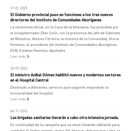
17-01-2025
El Gobierno provincial puso en funciones a los tres nuevos
directores del Instituto de Comunidades Aborígenes
La ceremonia oficial, en la Casa de la Artesanía, fue presidida por
el vicegobernador Eber Solís, con la presencia del jefe de Gabinete
de Ministros, Antonio Ferreira; la ministra de la Comunidad, Gloria
Giménez; el presidente del Instituto de Comunidades Aborígenes
(ICA), Esteban Ramírez; diputados
Leer más
20-07-2022
El ministro Aníbal Gómez habilitó nuevos y modernos sectores
en el Hospital Central
Destinado a diferentes servicios que seguirán mejorando la
funcionalidad del hospital.
Leer más
04-11-2016
Las brigadas sanitarias llevarán a cabo otra intensiva jornada.
En continuidad de la campaña que se viene llevando adelante para
combatir el Aedes aegypti, vector del dengue, chikungunya y zika, la