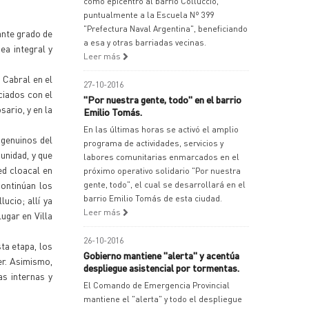
como epicentro al barrio Colluccio,
puntualmente a la Escuela Nº 399
"Prefectura Naval Argentina", beneficiando
ante grado de
a esa y otras barriadas vecinas.
ea integral y
Leer más
 Cabral en el
27-10-2016
ciados con el
"Por nuestra gente, todo" en el barrio
sario, y en la
Emilio Tomás.
En las últimas horas se activó el amplio
 genuinos del
programa de actividades, servicios y
unidad, y que
labores comunitarias enmarcados en el
ed cloacal en
próximo operativo solidario "Por nuestra
ontinúan los
gente, todo", el cual se desarrollará en el
barrio Emilio Tomás de esta ciudad.
ucio; allí ya
Leer más
ugar en Villa
26-10-2016
ta etapa, los
Gobierno mantiene "alerta" y acentúa
er. Asimismo,
despliegue asistencial por tormentas.
as internas y
El Comando de Emergencia Provincial
mantiene el "alerta" y todo el despliegue