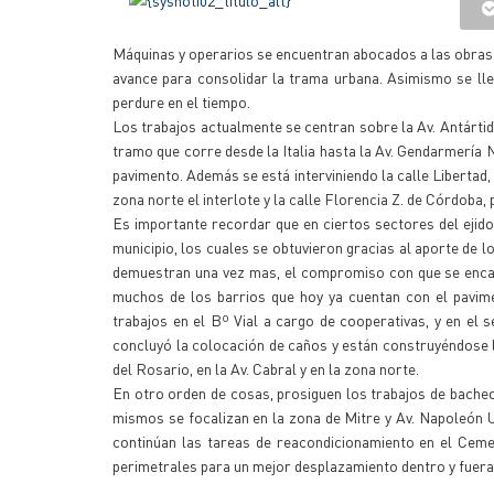
Máquinas y operarios se encuentran abocados a las obras 
avance para consolidar la trama urbana. Asimismo se lle
perdure en el tiempo.
Los trabajos actualmente se centran sobre la Av. Antárti
tramo que corre desde la Italia hasta la Av. Gendarmería 
pavimento. Además se está interviniendo la calle Libertad, e
zona norte el interlote y la calle Florencia Z. de Córdob
Es importante recordar que en ciertos sectores del ejid
municipio, los cuales se obtuvieron gracias al aporte de l
demuestran una vez mas, el compromiso con que se encaran
muchos de los barrios que hoy ya cuentan con el pavime
trabajos en el Bº Vial a cargo de cooperativas, y en el 
concluyó la colocación de caños y están construyéndose l
del Rosario, en la Av. Cabral y en la zona norte.
En otro orden de cosas, prosiguen los trabajos de bacheo 
mismos se focalizan en la zona de Mitre y Av. Napoleón U
continúan las tareas de reacondicionamiento en el Ceme
perimetrales para un mejor desplazamiento dentro y fuera 