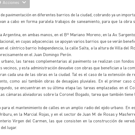
Acciones
de pavimentación en diferentes barrios de la ciudad, cobrando ya un import
van a cabo en forma paralela trabajos de saneamiento, para que la obra s
da Argentina, en ambas manos, en el Bº Mariano Moreno; en la Av. Sargento
Nacional, en cuyas adyacencias se apoyan varios barrios que se verán benefi
n el céntrico barrio Independencia; la calle Salta, a la altura de Villa del Ro
a, precisamente en el Juan Domingo Perón.
o urbano, las tareas complementarias al pavimento se realizan con fondos
os vecinos, y esta administración devuelve con obras que benefician a la com
 cada una de las obras en la ciudad. Tal es el caso de la extensión de r
nto, como así también obras de desagües pluviales. En el primer caso c
segundo, se encuentran en su última etapa las tareas emplazadas en el Coll
as cámaras aliviadoras sobre la Coronel Bogado, tarea que también tiene l
para el mantenimiento de calles en un amplio radio del ejido urbano. En es
riburu, en la Marcial Rojas, y en el sector de Juan M. de Rosas y Masferr
nterio Virgen del Carmen, las que consisten en la construcción de vered
del lugar.