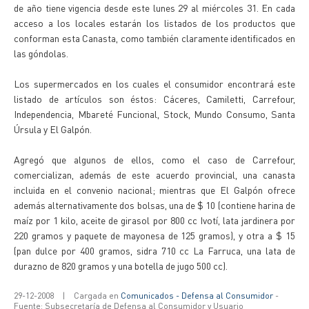
de año tiene vigencia desde este lunes 29 al miércoles 31. En cada
acceso a los locales estarán los listados de los productos que
conforman esta Canasta, como también claramente identificados en
las góndolas.
Los supermercados en los cuales el consumidor encontrará este
listado de artículos son éstos: Cáceres, Camiletti, Carrefour,
Independencia, Mbareté Funcional, Stock, Mundo Consumo, Santa
Úrsula y El Galpón.
Agregó que algunos de ellos, como el caso de Carrefour,
comercializan, además de este acuerdo provincial, una canasta
incluida en el convenio nacional; mientras que El Galpón ofrece
además alternativamente dos bolsas, una de $ 10 (contiene harina de
maíz por 1 kilo, aceite de girasol por 800 cc Ivotí, lata jardinera por
220 gramos y paquete de mayonesa de 125 gramos), y otra a $ 15
(pan dulce por 400 gramos, sidra 710 cc La Farruca, una lata de
durazno de 820 gramos y una botella de jugo 500 cc).
29-12-2008
|
Cargada en
Comunicados - Defensa al Consumidor
-
Fuente: Subsecretaría de Defensa al Consumidor y Usuario