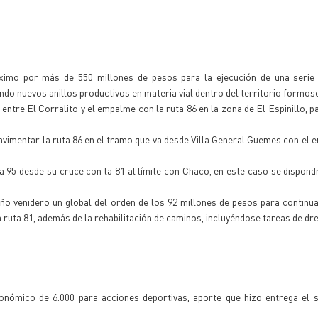
óximo por más de 550 millones de pesos para la ejecución de una serie
do nuevos anillos productivos en materia vial dentro del territorio formos
 entre El Corralito y el empalme con la ruta 86 en la zona de El Espinillo, p
avimentar la ruta 86 en el tramo que va desde Villa General Guemes con el 
ta 95 desde su cruce con la 81 al límite con Chaco, en este caso se dispon
o venidero un global del orden de los 92 millones de pesos para continua
ruta 81, además de la rehabilitación de caminos, incluyéndose tareas de dr
conómico de 6.000 para acciones deportivas, aporte que hizo entrega el 