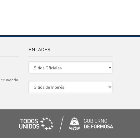
ENLACES
Sitio Oficiales
Secundaria
Sitio de Interes
)