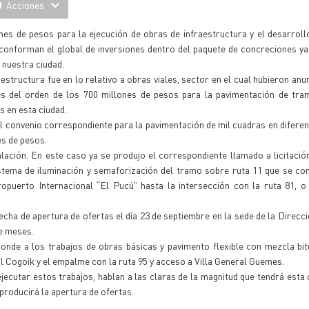
Acciones
es de pesos para la ejecución de obras de infraestructura y el desarroll
 conforman el global de inversiones dentro del paquete de concreciones y
 nuestra ciudad.
estructura fue en lo relativo a obras viales, sector en el cual hubieron anu
les del orden de los 700 millones de pesos para la pavimentación de tra
s en esta ciudad.
 el convenio correspondiente para la pavimentación de mil cuadras en difere
es de pesos.
ación. En este caso ya se produjo el correspondiente llamado a licitació
stema de iluminación y semaforización del tramo sobre ruta 11 que se con
ropuerto Internacional “El Pucú” hasta la intersección con la ruta 81, 
echa de apertura de ofertas el día 23 de septiembre en la sede de la Direcci
ce meses.
ponde a los trabajos de obras básicas y pavimento flexible con mezcla bi
El Cogoik y el empalme con la ruta 95 y acceso a Villa General Guemes.
ecutar estos trabajos, hablan a las claras de la magnitud que tendrá esta o
 producirá la apertura de ofertas.