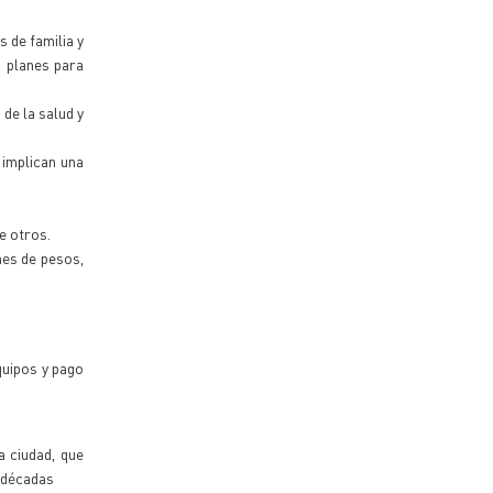
s de familia y
s planes para
de la salud y
 implican una
e otros.
nes de pesos,
quipos y pago
a ciudad, que
s décadas