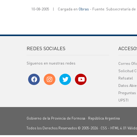
10-08-2005
|
Cargada en
Obras
- Fuente: Subsecretaría de
REDES SOCIALES
ACCESO
Síguenos en nuestras redes
Correo Ofi
Solicitud C
Refsatel
Datos Abie
Preguntas
UPSTI
Gobierno de la Provincia de Formosa · República Argentina
Todos los Derechos Reservados © 2005-2026 ·
CSS
-
HTML 4.01
Válid