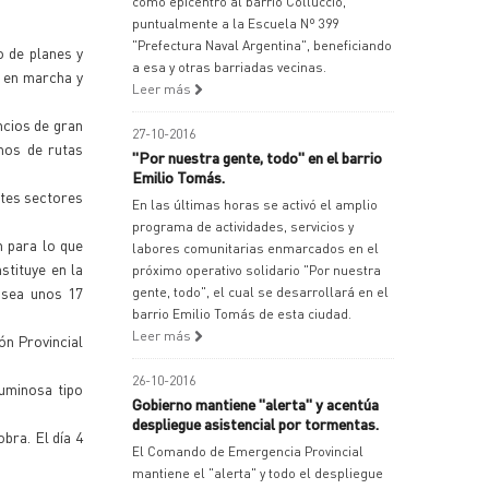
como epicentro al barrio Colluccio,
puntualmente a la Escuela Nº 399
"Prefectura Naval Argentina", beneficiando
o de planes y
a esa y otras barriadas vecinas.
a en marcha y
Leer más
ncios de gran
27-10-2016
mos de rutas
"Por nuestra gente, todo" en el barrio
Emilio Tomás.
ntes sectores
En las últimas horas se activó el amplio
programa de actividades, servicios y
n para lo que
labores comunitarias enmarcados en el
stituye en la
próximo operativo solidario "Por nuestra
o sea unos 17
gente, todo", el cual se desarrollará en el
barrio Emilio Tomás de esta ciudad.
Leer más
ón Provincial
26-10-2016
tuminosa tipo
Gobierno mantiene "alerta" y acentúa
despliegue asistencial por tormentas.
bra. El día 4
El Comando de Emergencia Provincial
mantiene el "alerta" y todo el despliegue