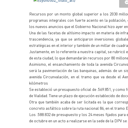
Recursos por un monto global superior a los 2030 millon
programas integrales con fuerte acento en la población,
los nuevos anuncios que el Gobierno Nacional hizo ayer en
Una de las facetas de altísimo impacto en materia de infra
trascendencia, ya que se anticiparon inversiones globa
estratégicas en el interior y también de un millar de cuadra
Justamente, en lo referente a nuestra capital, se rubricó
de esta ciudad, lo que demandarán recursos por 80 millon
Asimismo, el ensanchamiento de toda la avenida Circunval
será la pavimentación de las banquinas, además de un si
avenida Circunvalación, en el tramo que va desde el Ae
kilómetros
Se estableció un presupuesto oficial de .569.851, y como f
de Vialidad. Tiene un plazo de ejecución establecido de do
Otra que también acaba de ser licitada es la que corres
concreto asfáltico sobre la ruta nacional 86, en el tramo 
Los .588.832 de presupuesto y los 24 meses fijados para ej
de octubre en un acto a realizarse en la sede de la DPV se