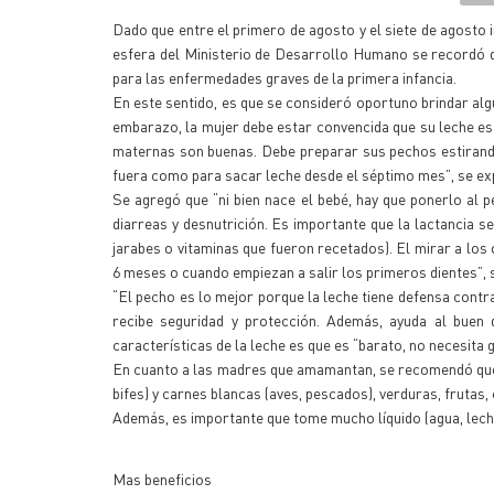
Dado que entre el primero de agosto y el siete de agosto 
esfera del Ministerio de Desarrollo Humano se recordó qu
para las enfermedades graves de la primera infancia.
En este sentido, es que se consideró oportuno brindar al
embarazo, la mujer debe estar convencida que su leche es
maternas son buenas. Debe preparar sus pechos estirando
fuera como para sacar leche desde el séptimo mes”, se exp
Se agregó que “ni bien nace el bebé, hay que ponerlo al 
diarreas y desnutrición. Es importante que la lactancia se
jarabes o vitaminas que fueron recetados). El mirar a los
6 meses o cuando empiezan a salir los primeros dientes”,
“El pecho es lo mejor porque la leche tiene defensa contra
recibe seguridad y protección. Además, ayuda al buen 
características de la leche es que es “barato, no necesita 
En cuanto a las madres que amamantan, se recomendó que si
bifes) y carnes blancas (aves, pescados), verduras, frutas, 
Además, es importante que tome mucho líquido (agua, lech
Mas beneficios