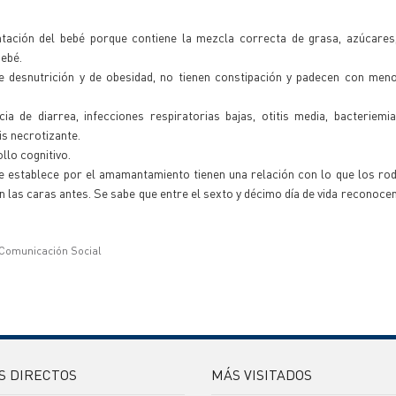
tación del bebé porque contiene la mezcla correcta de grasa, azúcares,
bebé.
 desnutrición y de obesidad, no tienen constipación y padecen con meno
 de diarrea, infecciones respiratorias bajas, otitis media, bacteriemia
is necrotizante.
llo cognitivo.
e establece por el amamantamiento tienen una relación con lo que los rod
las caras antes. Se sabe que entre el sexto y décimo día de vida reconocen 
 Comunicación Social
S DIRECTOS
MÁS VISITADOS