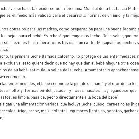
inclusive, se ha establecido como la “Semana Mundial de la Lactancia Mater
e es el medio más valioso para el desarrollo normal de un niño, y la mej
gunos consejos para las madres, como preparación para una buena lactancia
 lo mejor para el bebé. Esto hará que tenga más leche. Debe saber, que tod
 sus pezones hacia fuera todos los días, un ratito. Masajear los pechos 
licó.
pecho, la primera leche llamada calostro, lo protege de las enfermedades r
a exclusiva, esto quiere decir que no hay que dar al bebé ninguna otra cosa
 ojos de su bebé, estimula la salida de la leche. Amamantarlo aproximadame
 se recomendó.
 las enfermedades, el bebé reconoce la piel de su mamá y el olor de su lech
desarrollo y formación del paladar y fosas nasales”, agregándose que 
gastos, es limpia, pasa del pecho directamente a la boca del bebé”.
gan una alimentación variada, que incluya leche, queso, carnes rojas (híga
cereales (trigo, arroz, maíz, polenta), legumbres (lentejas, porotos, garbanz
e).