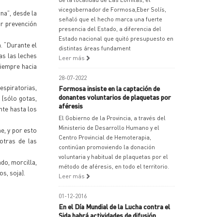
vicegobernador de Formosa,Eber Solís,
na”, desde la
señaló que el hecho marca una fuerte
or prevención
presencia del Estado, a diferencia del
Estado nacional que quitó presupuesto en
. “Durante el
distintas áreas fundament
as las leches
Leer más
siempre hacia
28-07-2022
espiratorias,
Formosa insiste en la captación de
donantes voluntarios de plaquetas por
 (sólo gotas,
aféresis
nte hasta los
El Gobierno de la Provincia, a través del
Ministerio de Desarrollo Humano y el
e, y por esto
Centro Provincial de Hemoterapia,
otras de las
continúan promoviendo la donación
voluntaria y habitual de plaquetas por el
do, morcilla,
método de aféresis, en todo el territorio.
os, soja).
Leer más
01-12-2016
En el Día Mundial de la Lucha contra el
Sida habrá actividades de difusión