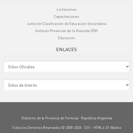
Licitaciones
Capacitaciones
Junta de Clasificación de Educación Secundaria
Instituto Provincial de la Vivienda (IPV)
Educación
ENLACES
Sitio Oficiales
Sitio de Interes
Gobierno de la Provincia de Formosa · República Argentina
Todos los Derechos Reservados © 2005-2026 ·
CSS
-
HTML 4.01
Válidos