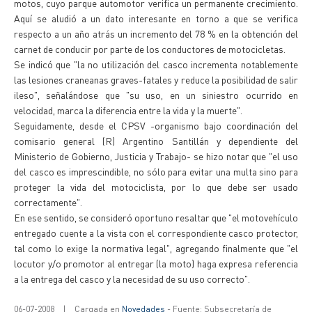
motos, cuyo parque automotor verifica un permanente crecimiento.
Aquí se aludió a un dato interesante en torno a que se verifica
respecto a un año atrás un incremento del 78 % en la obtención del
carnet de conducir por parte de los conductores de motocicletas.
Se indicó que "la no utilización del casco incrementa notablemente
las lesiones craneanas graves-fatales y reduce la posibilidad de salir
ileso", señalándose que "su uso, en un siniestro ocurrido en
velocidad, marca la diferencia entre la vida y la muerte".
Seguidamente, desde el CPSV -organismo bajo coordinación del
comisario general (R) Argentino Santillán y dependiente del
Ministerio de Gobierno, Justicia y Trabajo- se hizo notar que "el uso
del casco es imprescindible, no sólo para evitar una multa sino para
proteger la vida del motociclista, por lo que debe ser usado
correctamente".
En ese sentido, se consideró oportuno resaltar que "el motovehículo
entregado cuente a la vista con el correspondiente casco protector,
tal como lo exige la normativa legal", agregando finalmente que "el
locutor y/o promotor al entregar (la moto) haga expresa referencia
a la entrega del casco y la necesidad de su uso correcto".
06-07-2008
|
Cargada en
Novedades
- Fuente: Subsecretaría de