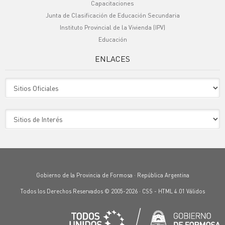
Capacitaciones
Junta de Clasificación de Educación Secundaria
Instituto Provincial de la Vivienda (IPV)
Educación
ENLACES
Sitio Oficiales
Sitio de Interes
Gobierno de la Provincia de Formosa · República Argentina
Todos los Derechos Reservados © 2005-2026 ·
CSS
-
HTML 4.01
Válidos