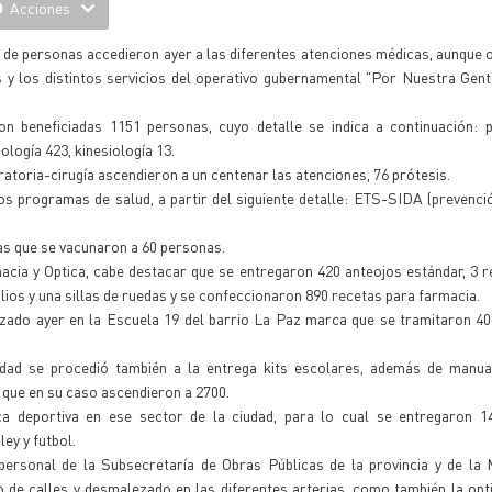
Acciones
r de personas accedieron ayer a las diferentes atenciones médicas, aunque o
 y los distintos servicios del operativo gubernamental "Por Nuestra Gent
n beneficiadas 1151 personas, cuyo detalle se indica a continuación: pe
ología 423, kinesiología 13.
atoria-cirugía ascendieron a un centenar las atenciones, 76 prótesis.
s programas de salud, a partir del siguiente detalle: ETS-SIDA (prevenció
as que se vacunaron a 60 personas.
macia y Optica, cabe destacar que se entregaron 420 anteojos estándar, 3 r
ios y una sillas de ruedas y se confeccionaron 890 recetas para farmacia.
lizado ayer en la Escuela 19 del barrio La Paz marca que se tramitaron 
dad se procedió también a la entrega kits escolares, además de manual
 que en su caso ascendieron a 2700.
a deportiva en ese sector de la ciudad, para lo cual se entregaron 1
ey y futbol.
ersonal de la Subsecretaría de Obras Públicas de la provincia y de la M
lo de calles y desmalezado en las diferentes arterias, como también la opt