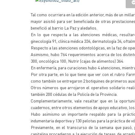
Tal como ocurriera en la edición anterior, más de un milla
mayor asistió para ser beneficiada de otras prestaciones
benefició al barrio La Paz y aledaños.
En lo que respecta a las atenciones médicas, resultaro
ginecología 91, clínica médica 334, dermatología 34, oftalm
Respecto a las atenciones odontológicas, en la faz de oper
Asimismo, hubo 764 requerimientos acerca de los distinto
300, oncológica 100; Nutrir (cajas de alimentos) 364.
En enfermería, para curaciones hubo 4 atenciones, mientr
Por otra parte, en lo que tiene que ver con el rubro Far
como también se entregaron 2 botiquines de primeros auxil
Otros números que arrojaron el operativo solidario rea
también 200 cédulas de la Policía de la Provincia.
Complementariamente, vale resaltar que en la oportuni
cuadernos, entre otros elementos de apoyo educativo, los
Hubo asimismo un importante respaldo para la práctic
indumentaria deportiva y 130 pelotas para la práctica de vól
Previamente, en el transcurso de la semana que pasó, p
capitalina procedieron a la ejecución de tareas de arreg