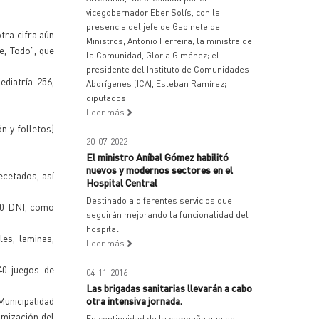
vicegobernador Eber Solís, con la
presencia del jefe de Gabinete de
tra cifra aún
Ministros, Antonio Ferreira; la ministra de
e, Todo", que
la Comunidad, Gloria Giménez; el
presidente del Instituto de Comunidades
diatría 256,
Aborígenes (ICA), Esteban Ramírez;
diputados
Leer más
n y folletos)
20-07-2022
El ministro Aníbal Gómez habilitó
nuevos y modernos sectores en el
ecetados, así
Hospital Central
Destinado a diferentes servicios que
400 DNI, como
seguirán mejorando la funcionalidad del
hospital.
es, laminas,
Leer más
40 juegos de
04-11-2016
Las brigadas sanitarias llevarán a cabo
unicipalidad
otra intensiva jornada.
imización del
En continuidad de la campaña que se