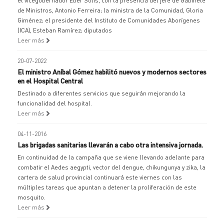
el vicegobernador Eber Solís, con la presencia del jefe de Gabinete
de Ministros, Antonio Ferreira; la ministra de la Comunidad, Gloria
Giménez; el presidente del Instituto de Comunidades Aborígenes
(ICA), Esteban Ramírez; diputados
Leer más
20-07-2022
El ministro Aníbal Gómez habilitó nuevos y modernos sectores
en el Hospital Central
Destinado a diferentes servicios que seguirán mejorando la
funcionalidad del hospital.
Leer más
04-11-2016
Las brigadas sanitarias llevarán a cabo otra intensiva jornada.
En continuidad de la campaña que se viene llevando adelante para
combatir el Aedes aegypti, vector del dengue, chikungunya y zika, la
cartera de salud provincial continuará este viernes con las
múltiples tareas que apuntan a detener la proliferación de este
mosquito.
Leer más