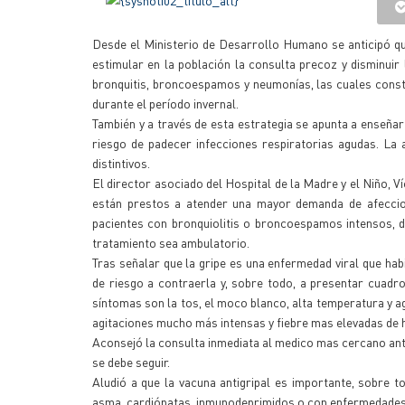
Desde el Ministerio de Desarrollo Humano se anticipó q
estimular en la población la consulta precoz y disminuir 
bronquitis, broncoespamos y neumonías, las cuales consti
durante el período invernal.
También y a través de esta estrategia se apunta a enseñar
riesgo de padecer infecciones respiratorias agudas. La ag
distintivos.
El director asociado del Hospital de la Madre y el Niño, V
están prestos a atender una mayor demanda de afecci
pacientes con bronquiolitis o broncoespamos intensos, d
tratamiento sea ambulatorio.
Tras señalar que la gripe es una enfermedad viral que hab
de riesgo a contraerla y, sobre todo, a presentar cuad
síntomas son la tos, el moco blanco, alta temperatura y ag
agitaciones mucho más intensas y fiebre mas elevadas de ha
Aconsejó la consulta inmediata al medico mas cercano ante 
se debe seguir.
Aludió a que la vacuna antigripal es importante, sobre
asma, cardiópatas, inmunodeprimidos o con enfermedades 