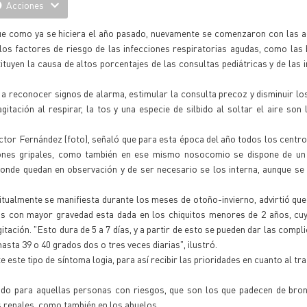
Acciones
ue como ya se hiciera el año pasado, nuevamente se comenzaron con las a
los factores de riesgo de las infecciones respiratorias agudas, como las b
tuyen la causa de altos porcentajes de las consultas pediátricas y de las 
 a reconocer signos de alarma, estimular la consulta precoz y disminuir lo
itación al respirar, la tos y una especie de silbido al soltar el aire son
íctor Fernández (foto), señaló que para esta época del año todos los centro
ones gripales, como también en ese mismo nosocomio se dispone de un
onde quedan en observación y de ser necesario se los interna, aunque se
itualmente se manifiesta durante los meses de otoño-invierno, advirtió que
ros con mayor gravedad esta dada en los chiquitos menores de 2 años, cu
itación. "Esto dura de 5 a 7 días, y a partir de esto se pueden dar las compl
sta 39 o 40 grados dos o tres veces diarias", ilustró.
este tipo de síntoma logia, para así recibir las prioridades en cuanto al tr
 todo para aquellas personas con riesgos, que son los que padecen de br
renales, como también en los abuelos.