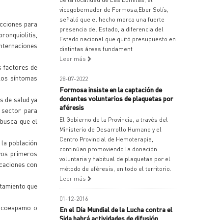
vicegobernador de Formosa,Eber Solís,
señaló que el hecho marca una fuerte
cciones para
presencia del Estado, a diferencia del
ronquiolitis,
Estado nacional que quitó presupuesto en
internaciones
distintas áreas fundament
Leer más
s factores de
 los síntomas
28-07-2022
Formosa insiste en la captación de
donantes voluntarios de plaquetas por
s de salud ya
aféresis
 sector para
El Gobierno de la Provincia, a través del
 busca que el
Ministerio de Desarrollo Humano y el
Centro Provincial de Hemoterapia,
 la población
continúan promoviendo la donación
yos primeros
voluntaria y habitual de plaquetas por el
icaciones con
método de aféresis, en todo el territorio.
Leer más
atamiento que
01-12-2016
oncoespamo o
En el Día Mundial de la Lucha contra el
Sida habrá actividades de difusión