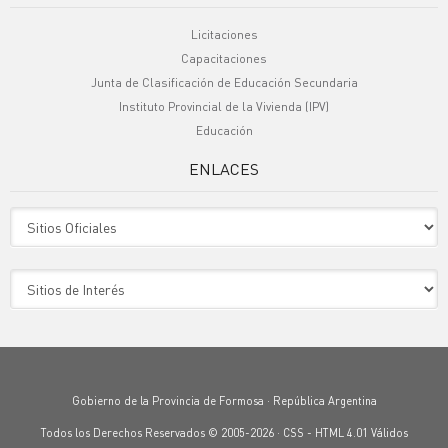
Licitaciones
Capacitaciones
Junta de Clasificación de Educación Secundaria
Instituto Provincial de la Vivienda (IPV)
Educación
ENLACES
Sitio Oficiales
Sitio de Interes
Gobierno de la Provincia de Formosa · República Argentina
Todos los Derechos Reservados © 2005-2026 ·
CSS
-
HTML 4.01
Válidos